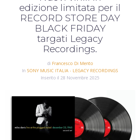
edizione limitata per il
RECORD STORE DAY
BLACK FRIDAY
targati Legacy
Recordings.
di
Francesco Di Mento
In
SONY MUSIC ITALIA - LEGACY RECORDINGS
Inserito il
28 Novembre 2025