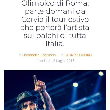
Olimpico di Roma,
parte domani da
Cervia il tour estivo
che porterà l’artista
sui palchi di tutta
Italia.
di
Fiammetta Costantini
In
FABRIZIO MORO
Inserito il
12 Luglio 2018