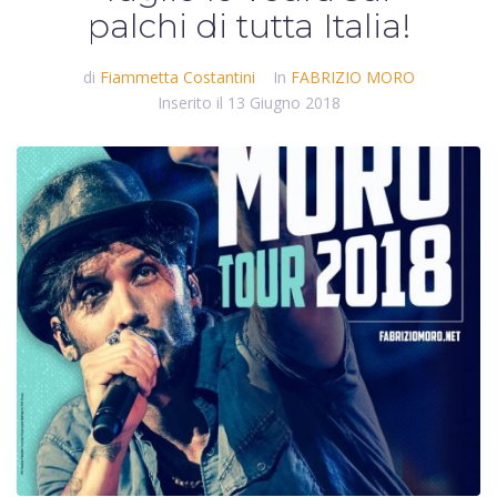
palchi di tutta Italia!
di
Fiammetta Costantini
In
FABRIZIO MORO
Inserito il
13 Giugno 2018