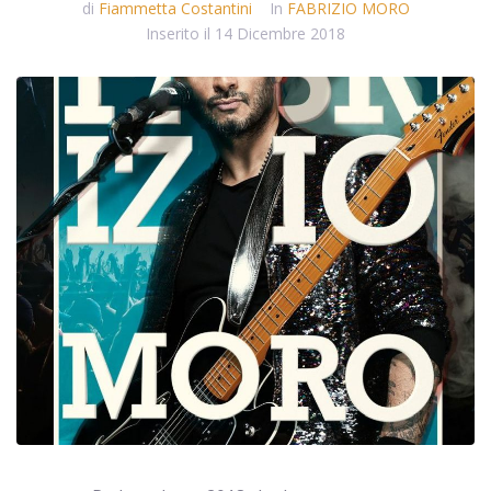
di
Fiammetta Costantini
In
FABRIZIO MORO
Inserito il
14 Dicembre 2018