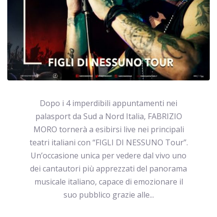
Dopo i 4 imperdibili appuntamenti nei
palasport da Sud a Nord Italia, FABRIZIO
MORO tornerà a esibirsi live nei principali
teatri italiani con “FIGLI DI NESSUNO Tour”.
Un’occasione unica per vedere dal vivo uno
dei cantautori più apprezzati del panorama
musicale italiano, capace di emozionare il
suo pubblico grazie alle...