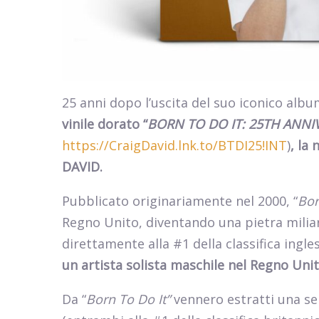
25 anni dopo l’uscita del suo iconico albu
vinile dorato “
BORN TO DO IT: 25TH ANNI
https://CraigDavid.lnk.to/BTDI25!INT
)
, la
DAVID.
Pubblicato originariamente nel 2000, “
Bor
Regno Unito, diventando una pietra milia
direttamente alla #1 della classifica ingle
un artista solista maschile nel Regno Unit
Da “
Born To Do It”
vennero estratti una seri