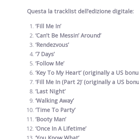
Questa la tracklist dell’edizione digitale:
‘Fill Me In’
‘Can’t Be Messin’ Around’
‘Rendezvous’
‘7 Days’
‘Follow Me’
‘Key To My Heart’ (originally a US bonu
‘Fill Me In (Part 2)’ (originally a US bon
‘Last Night’
‘Walking Away’
‘Time To Party’
‘Booty Man’
‘Once In A Lifetime’
‘You Know What’