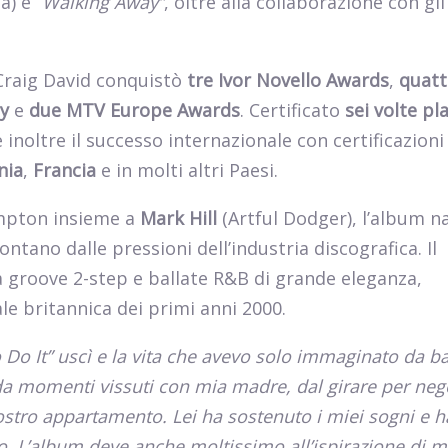
a) e “
Walking Away”
, oltre alla collaborazione con gli
 Craig David conquistò
tre Ivor Novello Awards
,
quatt
y
e
due MTV Europe Awards
. Certificato
sei volte pl
inoltre il successo internazionale con certificazioni
nia
,
Francia
e in molti altri Paesi.
ampton insieme a
Mark Hill
(Artful Dodger), l’album n
ontano dalle pressioni dell’industria discografica. Il
a groove 2-step e ballate R&B di grande eleganza,
ale britannica dei primi anni 2000.
 Do It” uscì e la vita che avevo solo immaginato da 
da momenti vissuti con mia madre, dal girare per nego
nostro appartamento. Lei ha sostenuto i miei sogni e h
o. L’album deve anche moltissimo all’ispirazione di m