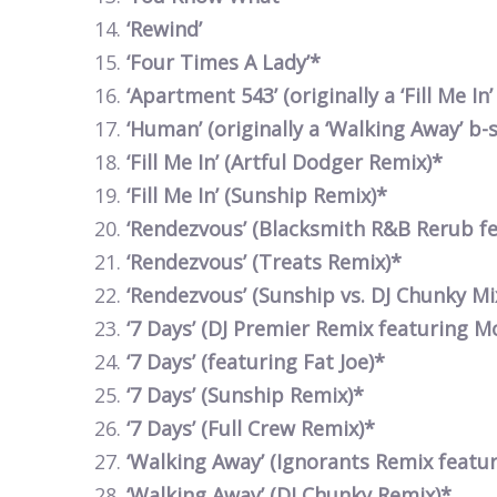
‘Rewind’
‘Four Times A Lady’*
‘Apartment 543’ (originally a ‘Fill Me In’
‘Human’ (originally a ‘Walking Away’ b-
‘Fill Me In’ (Artful Dodger Remix)*
‘Fill Me In’ (Sunship Remix)*
‘Rendezvous’ (Blacksmith R&B Rerub f
‘Rendezvous’ (Treats Remix)*
‘Rendezvous’ (Sunship vs. DJ Chunky Mi
‘7 Days’ (DJ Premier Remix featuring M
‘7 Days’ (featuring Fat Joe)*
‘7 Days’ (Sunship Remix)*
‘7 Days’ (Full Crew Remix)*
‘Walking Away’ (Ignorants Remix featur
‘Walking Away’ (DJ Chunky Remix)*