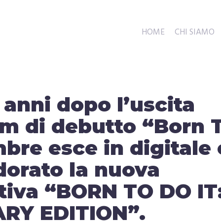
HOME
CHI SIAMO
anni dopo l’uscita
um di debutto “Born 
embre esce in digitale 
 dorato la nuova
ativa “BORN TO DO IT
RY EDITION”.