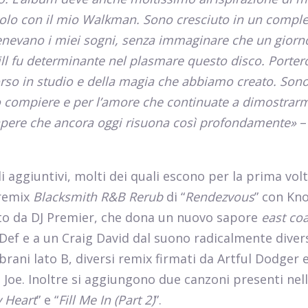
solo con il mio Walkman. Sono cresciuto in un comple
enevano i miei sogni, senza immaginare che un giorn
ill fu determinante nel plasmare questo disco. Porter
rso in studio e della magia che abbiamo creato. Sono
to compiere e per l’amore che continuate a dimostrar
 sapere che ancora oggi risuona così profondamente»
–
 aggiuntivi, molti dei quali escono per la prima volt
 remix
Blacksmith R&B Rerub
di “
Rendezvous
” con Kn
ato da DJ Premier, che dona un nuovo sapore
east coa
Def e a un Craig David dal suono radicalmente diver
brani lato B, diversi remix firmati da Artful Dodger 
t Joe. Inoltre si aggiungono due canzoni presenti nel
 Heart
” e “
Fill Me In (Part 2)
”.