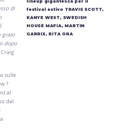
lineup gigantesca per il
sso di
festival estivo TRAVIS SCOTT,
o
KANYE WEST, SWEDISH
ò
HOUSE MAFIA, MARTIN
 grato
GARRIX, RITA ORA
mi dopo
 Craig
a sulle
ow ?
st
al
so dal
e
la