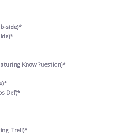
 b-side)*
side)*
eaturing Know ?uestion)*
x)*
os Def)*
ing Trell)*