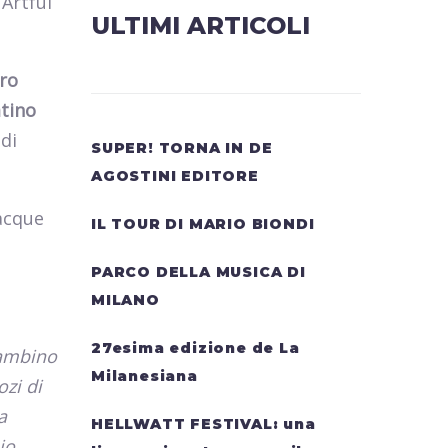
 Artful
ULTIMI ARTICOLI
ro
atino
 di
SUPER! TORNA IN DE
AGOSTINI EDITORE
acque
IL TOUR DI MARIO BIONDI
PARCO DELLA MUSICA DI
MILANO
27esima edizione de La
bambino
Milanesiana
zi di
a
HELLWATT FESTIVAL: una
io