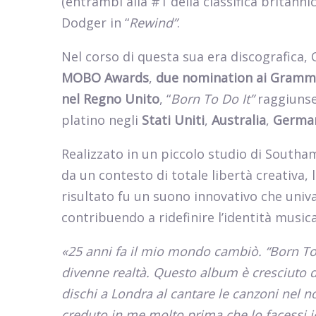
(entrambi alla #1 della classifica britannic
Dodger in “
Rewind”
.
Nel corso di questa sua era discografica,
MOBO Awards
,
due nomination ai Gramm
nel Regno Unito
, “
Born To Do It”
raggiunse 
platino negli
Stati Uniti
,
Australia
,
Germa
Realizzato in un piccolo studio di South
da un contesto di totale libertà creativa, l
risultato fu un suono innovativo che univ
contribuendo a ridefinire l’identità music
«25 anni fa il mio mondo cambiò. “Born To
divenne realtà. Questo album è cresciuto 
dischi a Londra al cantare le canzoni nel 
creduto in me molto prima che lo facessi i