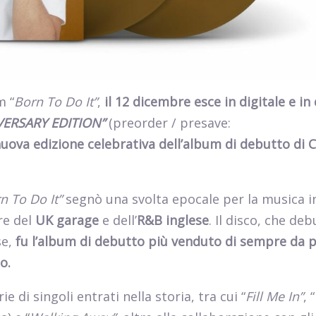
m “
Born To Do It”
,
il 12 dicembre esce in digitale e i
VERSARY EDITION”
(preorder / presave:
 nuova edizione celebrativa dell’album di debutto di 
n To Do It”
segnò una svolta epocale per la musica i
re del
UK garage
e dell’
R&B inglese
. Il disco, che de
se,
fu l’album di debutto più venduto di sempre da p
o.
e di singoli entrati nella storia, tra cui “
Fill Me In”
, “