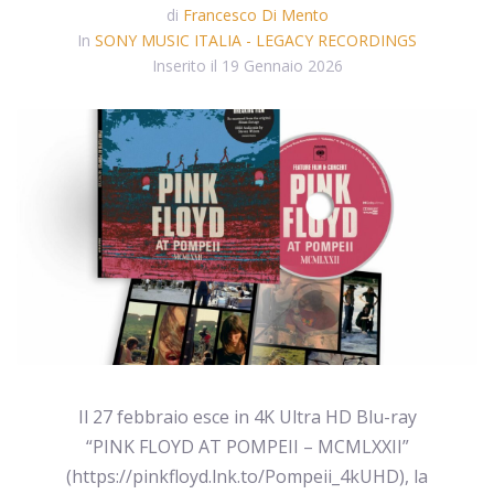
di
Francesco Di Mento
In
SONY MUSIC ITALIA - LEGACY RECORDINGS
Inserito il
19 Gennaio 2026
Il 27 febbraio esce in 4K Ultra HD Blu-ray
“PINK FLOYD AT POMPEII – MCMLXXII”
(https://pinkfloyd.lnk.to/Pompeii_4kUHD), la