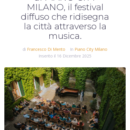
MILANO, il festival
diffuso che ridisegna
la città attraverso la
musica.
di
Francesco Di Mento
In
Piano City Milano
Inserito il
16 Dicembre 2025