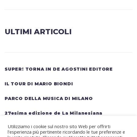
ULTIMI ARTICOLI
SUPER! TORNA IN DE AGOSTINI EDITORE
IL TOUR DI MARIO BIONDI
PARCO DELLA MUSICA DI MILANO
27esima edizione de La Milanesiana
Utilizziamo i cookie sul nostro sito Web per offrirti
HELLWATT FESTIVAL: una lineup gigantesca
l'esperienza più pertinente ricordando le tue preferenze e
per il festival estivo TRAVIS SCOTT, KANYE