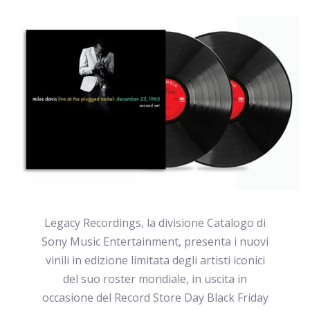
Legacy Recordings, la divisione Catalogo di
Sony Music Entertainment, presenta i nuovi
vinili in edizione limitata degli artisti iconici
del suo roster mondiale, in uscita in
occasione del Record Store Day Black Friday