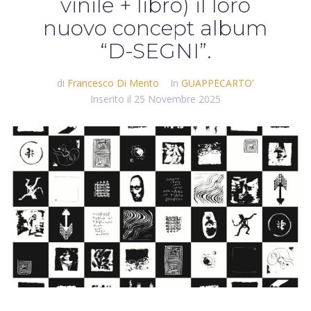
vinile + libro) il loro
nuovo concept album
“D-SEGNI”.
di
Francesco Di Mento
In
GUAPPECARTO'
Inserito il
25 Novembre 2025