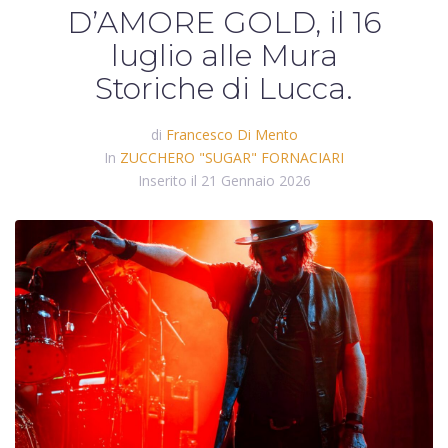
D’AMORE GOLD, il 16
luglio alle Mura
Storiche di Lucca.
di
Francesco Di Mento
In
ZUCCHERO "SUGAR" FORNACIARI
Inserito il
21 Gennaio 2026