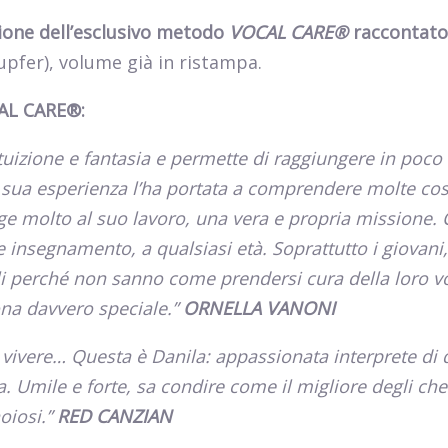
zione dell’esclusivo metodo
VOCAL CARE®
raccontat
upfer), volume già in ristampa.
AL CARE®:
ntuizione e fantasia e permette di raggiungere in poc
 la sua esperienza l’ha portata a comprendere molte co
nge molto al suo lavoro, una vera e propria missione. 
 insegnamento, a qualsiasi età. Soprattutto i giovani
li perché non sanno come prendersi cura della loro v
ona davvero speciale.”
ORNELLA VANONI
fa vivere… Questa è Danila: appassionata interprete di 
 Umile e forte, sa condire come il migliore degli che
oiosi.”
RED CANZIAN