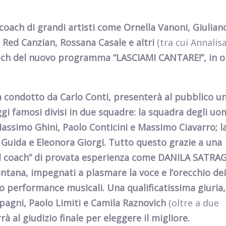
oach di grandi artisti come Ornella Vanoni, Giulian
 Red Canzian, Rossana Casale e altri
(tra cui Annalis
ach del nuovo programma “LASCIAMI CANTARE!”, in 
condotto da Carlo Conti, presenterà al pubblico u
gi famosi divisi in due squadre: la squadra degli uo
assimo Ghini, Paolo Conticini e Massimo Ciavarro; l
Guida e Eleonora Giorgi. Tutto questo grazie a una
al coach” di provata esperienza come DANILA SATRA
ntana, impegnati a plasmare la voce e l’orecchio dei
ro performance musicali. Una qualificatissima giuria,
agni, Paolo Limiti e Camila Raznovich
(oltre a due
rrà al giudizio finale per eleggere il migliore.