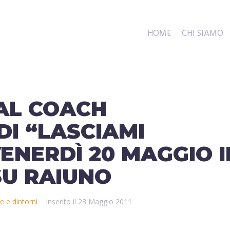
HOME
CHI SIAMO
AL COACH
I “LASCIAMI
ENERDÌ 20 MAGGIO I
SU RAIUNO
e e dintorni
Inserito il
23 Maggio 2011