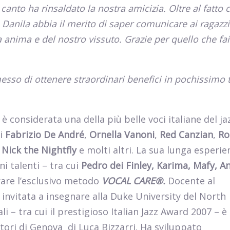
il canto ha rinsaldato la nostra amicizia. Oltre al fatto 
Danila abbia il merito di saper comunicare ai ragazzi
 anima e del nostro vissuto. Grazie per quello che fai
esso di ottenere straordinari benefici in pochissimo
 è considerata una della più belle voci italiane del ja
ui
Fabrizio De André
,
Ornella
Vanoni
,
Red Canzian
,
Ro
,
Nick the Nightfly
e molti altri. La sua lunga esperie
i talenti – tra cui
Pedro dei Finley, Karima, Mafy, A
orare l’esclusivo metodo
VOCAL CARE®.
Docente al
 invitata a insegnare alla Duke University del North
li – tra cui il prestigioso Italian Jazz Award 2007 – è
utori di Genova di Luca Bizzarri. Ha sviluppato