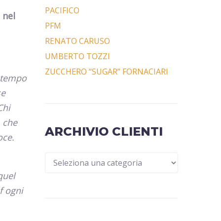
PACIFICO
o
nel
PFM
RENATO CARUSO
UMBERTO TOZZI
ZUCCHERO “SUGAR” FORNACIARI
o tempo
se
Chi
, che
ARCHIVIO CLIENTI
oce.
quel
f ogni