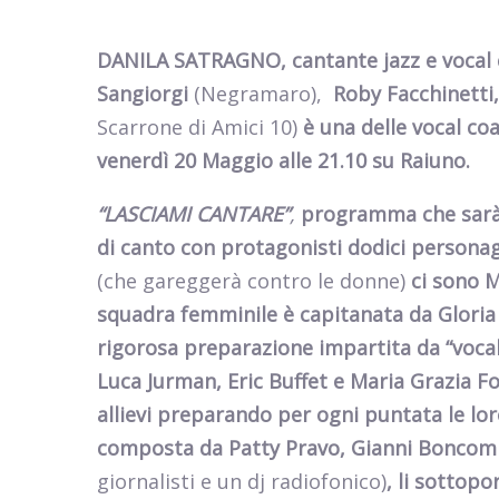
DANILA SATRAGNO, cantante jazz e vocal c
Sangiorgi
(Negramaro),
Roby Facchinetti,
Scarrone di Amici 10)
è
una delle vocal co
venerdì 20 Maggio alle 21.10 su Raiuno.
“LASCIAMI CANTARE”
,
programma che sarà 
di canto con protagonisti dodici personag
(che gareggerà contro le donne)
ci sono M
squadra femminile è capitanata da Gloria 
rigorosa preparazione impartita da “voc
Luca Jurman, Eric Buffet e Maria Grazia Fo
allievi preparando per ogni puntata le lo
composta da Patty Pravo, Gianni Boncomp
giornalisti e un dj radiofonico)
, li sottopo