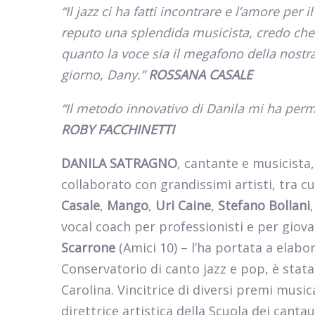
“Il jazz ci ha fatti incontrare e l’amore per 
reputo una splendida musicista, credo che 
quanto la voce sia il megafono della nostra
giorno, Dany.”
ROSSANA CASALE
“Il metodo innovativo di Danila mi ha perm
ROBY FACCHINETTI
DANILA SATRAGNO
, cantante e musicista,
collaborato con grandissimi artisti, tra c
Casale
,
Mango
,
Uri Caine
,
Stefano Bollani
vocal coach per professionisti e per giovan
Scarrone
(Amici 10) – l’ha portata a elab
Conservatorio di canto jazz e pop, è stata
Carolina. Vincitrice di diversi premi musica
direttrice artistica della Scuola dei canta