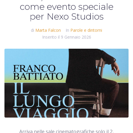
come evento speciale
per Nexo Studios
di
Marta Falcon
In
Parole e dintorni
Inserito il
9 Gennaio 2026
Arriva nelle sale cinematografiche solo il 2,