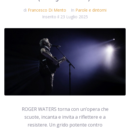
di
Francesco Di Mento
In
Parole e dintorni
Inserito il
23 Luglio 2025
ROGER WATERS torna con un’opera che
scuote, incanta e invita a riflettere e a
resistere. Un grido potente contro