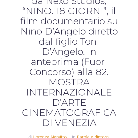
da Nexo Studios,
“NINO. 18 GIORNI”, il
film documentario su
Nino D’Angelo diretto
dal figlio Toni
D’Angelo. In
anteprima (Fuori
Concorso) alla 82.
MOSTRA
INTERNAZIONALE
D’ARTE
CINEMATOGRAFICA
DI VENEZIA
di
Lorenza Nervitto
In
Parole e dintorni