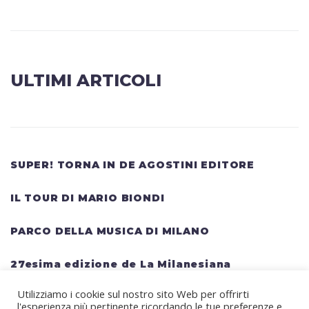
ULTIMI ARTICOLI
SUPER! TORNA IN DE AGOSTINI EDITORE
IL TOUR DI MARIO BIONDI
PARCO DELLA MUSICA DI MILANO
27esima edizione de La Milanesiana
Utilizziamo i cookie sul nostro sito Web per offrirti
HELLWATT FESTIVAL: una lineup gigantesca
l'esperienza più pertinente ricordando le tue preferenze e