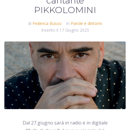
cantante
PIKKOLOMINI
di
Federica Busso
In
Parole e dintorni
Inserito il
17 Giugno 2025
Dal 27 giugno sarà in radio e in digitale