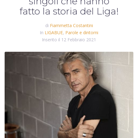
singoli che hanno
fatto la storia del Liga!
di
Fiammetta Costantini
In
LIGABUE
,
Parole e dintorni
Inserito il
12 Febbraio 2021