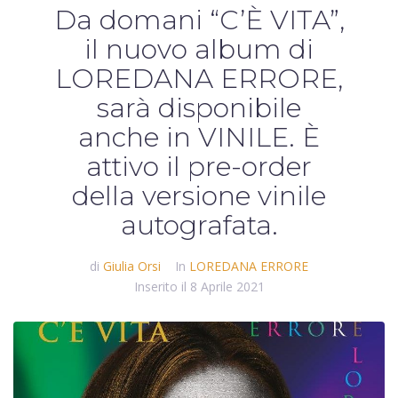
Da domani “C’È VITA”,
il nuovo album di
LOREDANA ERRORE,
sarà disponibile
anche in VINILE. È
attivo il pre-order
della versione vinile
autografata.
di
Giulia Orsi
In
LOREDANA ERRORE
Inserito il
8 Aprile 2021