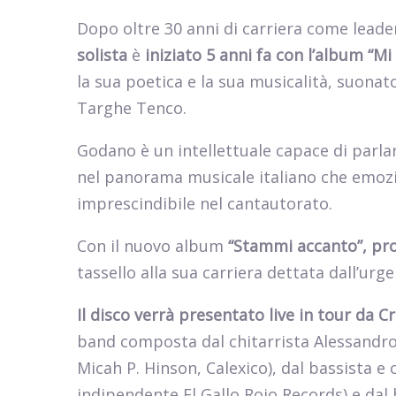
Dopo oltre 30 anni di carriera come leade
solista
è
iniziato 5 anni
fa con l’album
“Mi
la sua poetica e la sua musicalità, suonato i
Targhe Tenco.
Godano è un intellettuale capace di parlar
nel panorama musicale italiano che emozio
imprescindibile nel cantautorato.
Con il nuovo album
“Stammi accanto”, pro
tassello alla sua carriera dettata dall’urg
Il disco verrà presentato live in tour da
Cr
band composta dal chitarrista Alessandro
Micah P. Hinson, Calexico), dal bassista e
indipendente El Gallo Rojo Records) e dal 