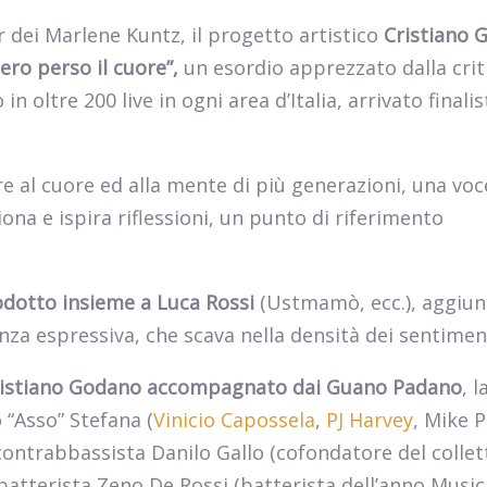
r dei Marlene Kuntz, il progetto artistico
Cristiano 
 ero perso il cuore”,
un esordio apprezzato dalla crit
n oltre 200 live in ogni area d’Italia, arrivato finalis
e al cuore ed alla mente di più generazioni, una voc
na e ispira riflessioni, un punto di riferimento
dotto insieme a Luca Rossi
(Ustmamò, ecc.), aggiu
enza espressiva, che scava nella densità dei sentimen
istiano Godano accompagnato dai Guano Padano
, 
 “Asso” Stefana (
Vinicio Capossela
,
PJ Harvey
, Mike 
 contrabbassista Danilo Gallo (cofondatore del collet
batterista Zeno De Rossi (batterista dell’anno Music