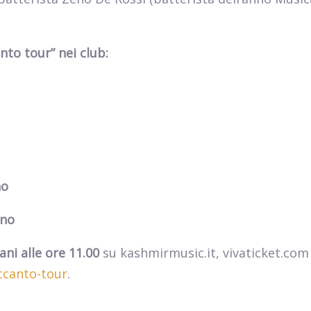
nto tour” nei club:
no
ino
ni alle ore 11.00
su
kashmirmusic.it, vivaticket.com
ccanto-tour
.