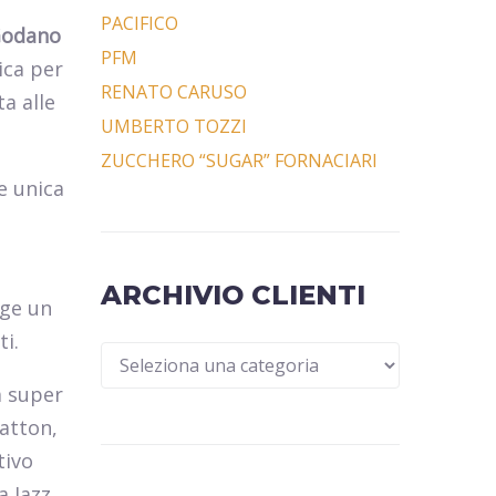
PACIFICO
Godano
PFM
ica per
RENATO CARUSO
ta alle
UMBERTO TOZZI
ZUCCHERO “SUGAR” FORNACIARI
e unica
ARCHIVIO CLIENTI
nge un
ti.
la super
Patton,
tivo
a Jazz