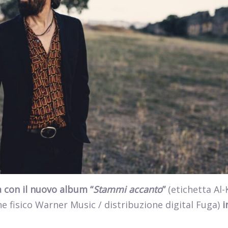
 con il nuovo album “
Stammi accanto
”
(etichetta Al
e fisico Warner Music / distribuzione digital Fuga)
i