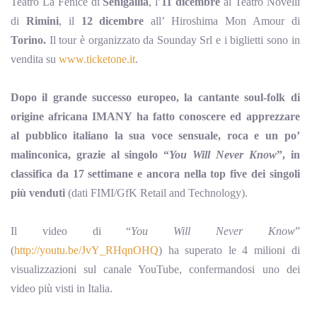
Teatro La Fenice di
Senigallia
, l’
11 dicembre
al Teatro Novelli
di
Rimini
, il
12 dicembre
all’ Hiroshima Mon Amour di
Torino.
Il tour è organizzato da Sounday Srl e i biglietti sono in
vendita su
www.ticketone.it
.
Dopo il grande successo europeo, la cantante soul-folk di
origine africana IMANY ha fatto conoscere ed apprezzare
al pubblico italiano la sua voce sensuale, roca e un po’
malinconica,
grazie al singolo “
You Will Never Know
”, in
classifica da 17 settimane e ancora nella top five dei singoli
più venduti
(dati FIMI/GfK Retail and Technology).
Il video di “
You Will Never Know
”
(
http://youtu.be/JvY_RHqnOHQ
) ha superato le 4 milioni di
visualizzazioni sul canale YouTube, confermandosi uno dei
video più visti in Italia.