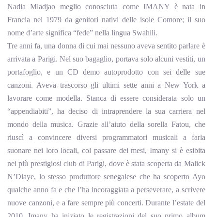
Nadia Mladjao meglio conosciuta come IMANY è nata in
Francia nel 1979 da genitori nativi delle isole Comore; il suo
nome d’arte significa “fede” nella lingua Swahili.
Tre anni fa, una donna di cui mai nessuno aveva sentito parlare è
arrivata a Parigi. Nel suo bagaglio, portava solo alcuni vestiti, un
portafoglio, e un CD demo autoprodotto con sei delle sue
canzoni. Aveva trascorso gli ultimi sette anni a New York a
lavorare come modella. Stanca di essere considerata solo un
“appendiabiti”, ha deciso di intraprendere la sua carriera nel
mondo della musica. Grazie all’aiuto della sorella Fatou, che
riuscì a convincere diversi programmatori musicali a farla
suonare nei loro locali, col passare dei mesi, Imany si è esibita
nei più prestigiosi club di Parigi, dove è stata scoperta da Malick
N’Diaye, lo stesso produttore senegalese che ha scoperto Ayo
qualche anno fa e che l’ha incoraggiata a perseverare, a scrivere
nuove canzoni, e a fare sempre più concerti. Durante l’estate del
2010, Imany ha iniziato le registrazioni del suo primo album