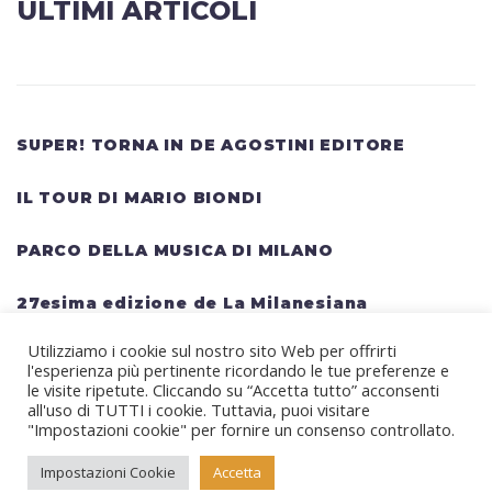
ULTIMI ARTICOLI
SUPER! TORNA IN DE AGOSTINI EDITORE
IL TOUR DI MARIO BIONDI
PARCO DELLA MUSICA DI MILANO
27esima edizione de La Milanesiana
Utilizziamo i cookie sul nostro sito Web per offrirti
HELLWATT FESTIVAL: una lineup gigantesca
l'esperienza più pertinente ricordando le tue preferenze e
per il festival estivo TRAVIS SCOTT, KANYE
le visite ripetute. Cliccando su “Accetta tutto” acconsenti
all'uso di TUTTI i cookie. Tuttavia, puoi visitare
WEST, SWEDISH HOUSE MAFIA, MARTIN
"Impostazioni cookie" per fornire un consenso controllato.
GARRIX, RITA ORA
Impostazioni Cookie
Accetta