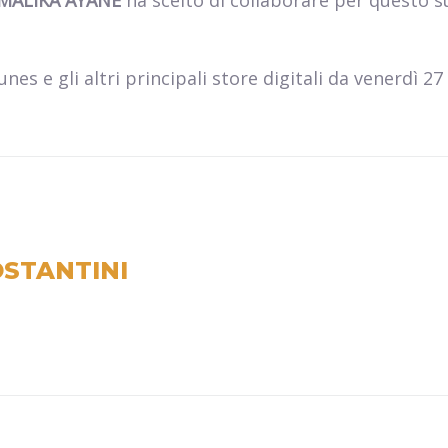
MALIKA AYANE
ha scelto di collaborare per questo s
nes e gli altri principali store digitali da venerdì 27
STANTINI