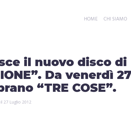
HOME
CHI SIAMO
sce il nuovo disco di
IONE”. Da venerdì 2
l brano “TRE COSE”.
 il
27 Luglio 2012