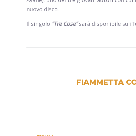
Ayane), uno dei tre giovani autori con cui
nuovo disco.
Il singolo
“Tre Cose”
sarà disponibile su iTu
FIAMMETTA CO