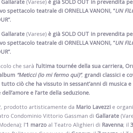
 Gallarate
(Varese)
è già SOLD OUT in prevendita pe
ovo
spettacolo teatrale di ORNELLA VANONI, “
UN FIL
UR”.
 Gallarate
(Varese)
è già SOLD OUT in prevendita pe
ovo
spettacolo teatrale di ORNELLA VANONI, “
UN FIL
UR”.
acolo
che
sarà
l’ultima tournée della sua carriera, Or
o album
“Meticci (Io mi fermo qui)”
,
grandi classici e co
 tutto ciò che ha vissuto in sessant’anni di musica e
 dell’amore e l’arte della seduzione.
r
, prodotto artisticamente da
Mario Lavezzi
e organ
atro Condominio Vittorio Gassman di
Gallarate
(Vares
Modena); l’
1 marzo
al Teatro Alighieri di
Ravenna
; il