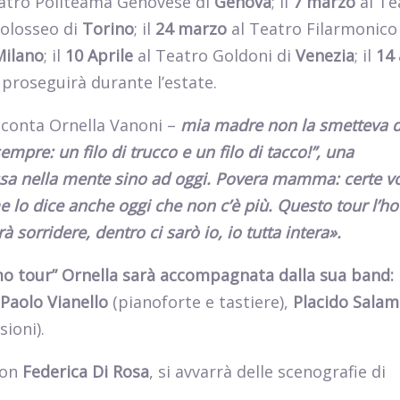
atro Politeama Genovese di
Genova
; il
7 marzo
al Te
Colosseo di
Torino
; il
24 marzo
al Teatro Filarmonico
Milano
; il
10 Aprile
al Teatro Goldoni di
Venezia
; il
14 
r proseguirà durante l’estate.
cconta Ornella Vanoni –
mia madre non la smetteva d
empre: un filo di trucco e un filo di tacco!”, una
a nella mente sino ad oggi. Povera mamma: certe vo
me lo dice anche oggi che non c’è più. Questo tour l’ho
 sorridere, dentro ci sarò io, io tutta intera».
imo tour” Ornella sarà accompagnata dalla sua band:
Paolo Vianello
(pianoforte e tastiere),
Placido Sala
ioni).
con
Federica Di Rosa
, si avvarrà delle scenografie di