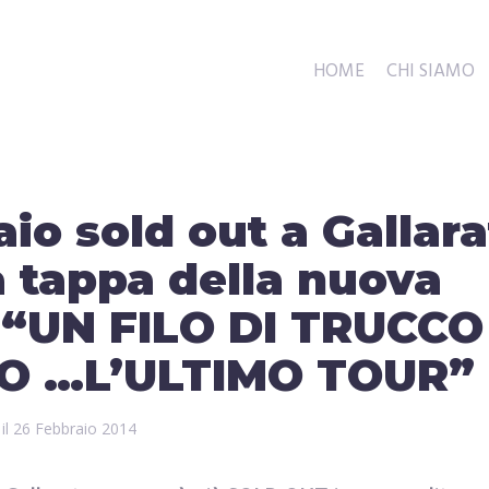
HOME
CHI SIAMO
aio sold out a Gallara
a tappa della nuova
e “UN FILO DI TRUCCO
CO …L’ULTIMO TOUR”
 il
26 Febbraio 2014