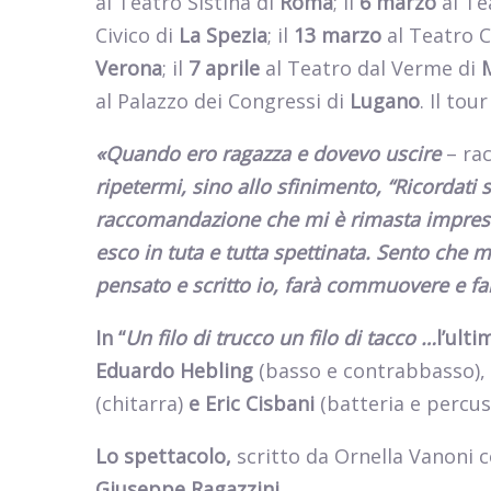
al Teatro Sistina di
Roma
; il
6 marzo
al Te
Civico di
La
Spezia
; il
13 marzo
al Teatro 
Verona
; il
7 aprile
al Teatro dal Verme di
al Palazzo dei Congressi di
Lugano
. Il tou
«Quando ero ragazza e dovevo uscire
– ra
ripetermi, sino allo sfinimento, “Ricordati s
raccomandazione che mi è rimasta impress
esco in tuta e tutta spettinata. Sento che 
pensato e scritto io, farà commuovere e farà
In “
Un filo di trucco un filo di tacco …
l’ult
Eduardo
Hebling
(basso e contrabbasso),
(chitarra)
e Eric
Cisbani
(batteria e percuss
Lo spettacolo,
scritto da Ornella Vanoni
Giuseppe Ragazzini
.