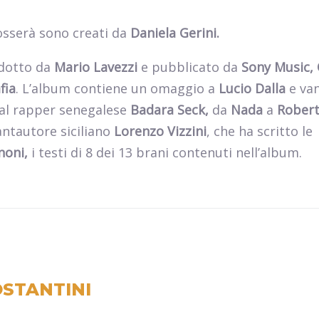
dosserà sono creati da
Daniela Gerini.
dotto da
Mario Lavezzi
e pubblicato da
Sony Music,
fia
. L’album contiene un omaggio a
Lucio Dalla
e
va
al rapper senegalese
Badara Seck,
da
Nada
a
Rober
antautore siciliano
Lorenzo Vizzini
, che ha scritto le
noni,
i testi di 8 dei 13 brani contenuti nell’album.
STANTINI