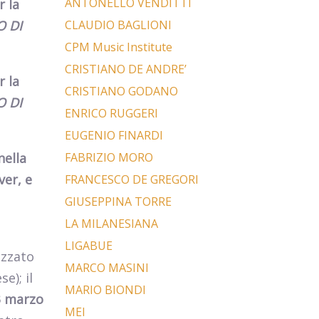
ANTONELLO VENDITTI
r la
O DI
CLAUDIO BAGLIONI
CPM Music Institute
CRISTIANO DE ANDRE’
r la
CRISTIANO GODANO
O DI
ENRICO RUGGERI
EUGENIO FINARDI
nella
FABRIZIO MORO
ver, e
FRANCESCO DE GREGORI
GIUSEPPINA TORRE
LA MILANESIANA
LIGABUE
izzato
MARCO MASINI
e); il
MARIO BIONDI
3 marzo
MEI