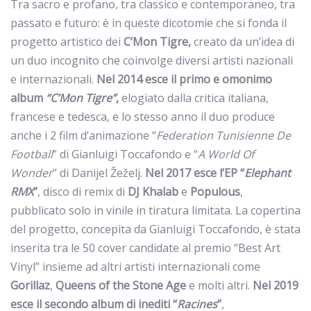
Tra sacro e profano, tra classico e contemporaneo, tra
passato e futuro: è in queste dicotomie che si fonda il
progetto artistico dei
C’Mon Tigre,
creato da un’idea di
un duo incognito che coinvolge diversi artisti nazionali
e internazionali.
Nel 2014 esce il primo e omonimo
album
“C’Mon Tigre”
,
elogiato dalla critica italiana,
francese e tedesca, e lo stesso anno il duo produce
anche i 2 film d’animazione “
Federation Tunisienne De
Football
” di Gianluigi Toccafondo e “
A World Of
Wonder
” di Danijel Žeželj.
Nel 2017 esce l’EP “
Elephant
RMX
”
, disco di remix di
DJ Khalab
e
Populous
,
pubblicato solo in vinile in tiratura limitata. La copertina
del progetto, concepita da Gianluigi Toccafondo, è stata
inserita tra le 50 cover candidate al premio “Best Art
Vinyl” insieme ad altri artisti internazionali come
Gorillaz
,
Queens of the Stone Age
e molti altri.
Nel 2019
esce il secondo album di inediti “
Racines
”
,