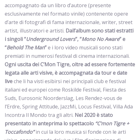
accompagnato da un libro d’autore (presente
esclusivamente nel formato vinile) contenente opere
d’arte di fotografi di fama internazionale, writer, street
artist, illustratori e artisti.
Dall’album sono stati estratti
i singoli “
Underground Lovers
”, “
Mono No Aware
” e
“
Behold The Man
”
e i loro video musicali sono stati
premiati in numerosi festival di cinema internazionali.
Ogni uscita dei C’Mon Tigre, oltre ad essere fortemente
legata alle arti visive, è accompagnata da tour e date
live
che li ha visti esibirsi nei principali club e festival
italiani ed europei come Roskilde Festival, Fiesta des
Suds, Eurosonic Noorderslag, Les Rendez-vous de
l’Erdre, Spring Attitude, JazzMi, Locus Festival, Villa Ada
Incontra Il Mondo tra gli altri.
Nel 2020 è stato
presentato in anteprima lo spettacolo
“C’mon Tigre +
Toccafondo”
in cui la loro musica si fonde con le arti