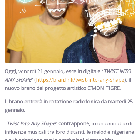
Oggi,
venerdì 21 gennaio
, esce in digitale “
TWIST INTO
ANY SHAPE
”
(
https://bfan.link/twist-into-any-shape
)
, il
nuovo brano del progetto artistico C’MON TIGRE.
Il brano entrerà in rotazione radiofonica da martedì 25
gennaio.
“
Twist Into Any Shape
”
contrappone
, in un connubio di
influenze musicali tra loro distanti,
le melodie nigeriane