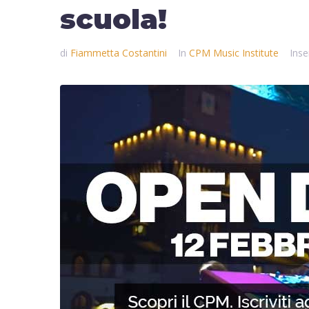
scuola!
di
Fiammetta Costantini
In
CPM Music Institute
Inse