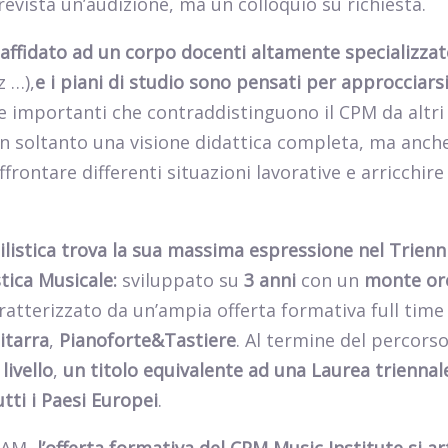
revista un’audizione, ma un colloquio su richiesta.
affidato a
d un corpo docenti altamente specializzat
z …),
e i piani di studio sono pensati per approcciarsi
e importanti che contraddistinguono il CPM da altri 
non soltanto una visione didattica completa, ma anch
frontare differenti situazioni lavorative e arricchire 
ilistica trova la sua massima espressione nel Trienn
tica Musicale:
sviluppato su
3 anni
con un
monte or
aratterizzato da un’ampia offerta formativa full time
itarra
,
Pianoforte&Tastiere
. Al termine del percors
ivello
,
un titolo equivalente ad una Laurea triennal
utti i Paesi Europei
.