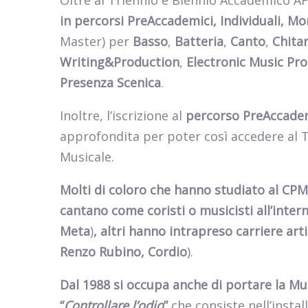
Oltre al Triennio e Biennio Accademico A
in percorsi PreAccademici, Individuali, Mon
Master) per
Basso
,
Batteria
,
Canto
,
Chitar
Writing&Production
,
Electronic Music Pr
Presenza Scenica
.
Inoltre, l’iscrizione al
percorso PreAccade
approfondita per poter così accedere al 
Musicale.
Molti di coloro che hanno studiato al CPM
cantano come coristi o musicisti all’inter
Meta
)
, altri hanno intrapreso carriere
art
Renzo Rubino, Cordio
).
Dal 1988 si occupa anche di portare la Mu
“
Controllare l’odio
”
che consiste nell’insta