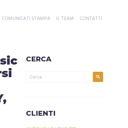
COMUNICATI STAMPA
IL TEAM
CONTATTI
sic
CERCA
rsi
Y,
CLIENTI