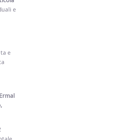
ticola
duali e
ta e
ca
 Ermal
,
2
ntale