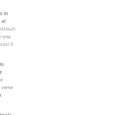
o in
 al
Istituti
e una
così il
io
e
 e
o viene
e