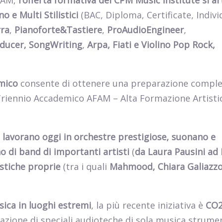
FAM,
l’offerta formativa del CPM Music Institute si ar
o e Multi Stilistici
(BAC, Diploma, Certificate, Indivi
ra
,
Pianoforte&Tastiere
,
ProAudioEngineer
,
oducer, SongWriting
,
Arpa, Fiati e Violino Pop Rock,
mico
consente di ottenere una preparazione comple
Triennio Accademico AFAM – Alta Formazione Artisti
 lavorano oggi in orchestre prestigiose, suonano e
no di band di importanti artisti
(
da Laura Pausini ad
istiche proprie
(tra i quali
Mahmood, Chiara Galiazzo
sica in luoghi estremi
, la più recente iniziativa è
CO
llazione di speciali audioteche di sola musica strume