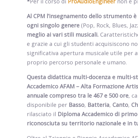
*
Per il corso di
ProAudioEngineer
non è p
Al CPM l’insegnamento dello strumento è 
ogni singolo genere
(Pop, Rock, Blues, Jaz
meglio ai vari stili musicali.
Caratteristich
e grazie a cui gli studenti acquisiscono 
significativa apertura musicale utile per af
proprio percorso personale e umano.
Questa
didattica multi-docenza e multi-st
Accademico AFAM – Alta Formazione Artis
annuale compreso tra le 467 e 500 ore
, c
disponibile per
Basso
,
Batteria
,
Canto
,
Ch
rilasciato il
Diploma Accademico di primo l
riconosciuta su territorio nazionale e in t