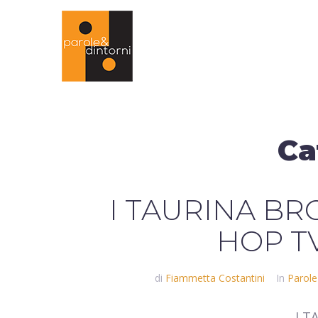
Ca
I TAURINA BR
HOP T
di
Fiammetta Costantini
In
Parole
I T