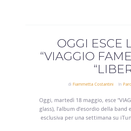
OGGI ESCE 
“VIAGGIO FAMELI
“LIBER
di
Fiammetta Costantini
In
Paro
Oggi, martedì 18 maggio, esce “VIA
glass), l’album d’esordio della band
esclusiva per una settimana su iTune