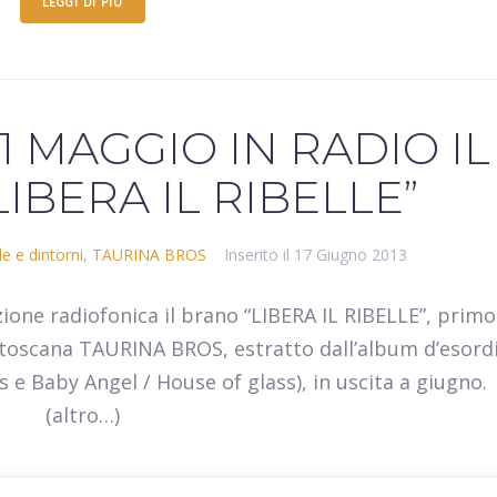
LEGGI DI PIÙ
1 MAGGIO IN RADIO IL
IBERA IL RIBELLE”
e e dintorni
,
TAURINA BROS
Inserito il
17 Giugno 2013
ione radiofonica il brano “LIBERA IL RIBELLE”, primo
ptoscana TAURINA BROS, estratto dall’album d’esord
e Baby Angel / House of glass), in uscita a giugno.
(altro…)