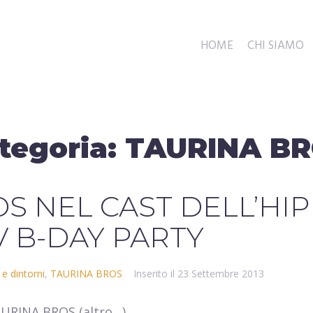
HOME
CHI SIAMO
tegoria:
TAURINA B
OS NEL CAST DELL’HIP
V B-DAY PARTY
 e dintorni
,
TAURINA BROS
Inserito il
23 Settembre 2013
AURINA BROS (altro…)