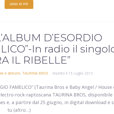
LEGGI DI PIÙ
L’ALBUM D’ESORDIO
CO”-In radio il singol
A IL RIBELLE”
le e dintorni
,
TAURINA BROS
Inserito il
15 Luglio 2013
GGIO FAMELICO” (Taurina Bros e Baby Angel / House 
 electro-rock-raptoscana TAURINA BROS, disponibile 
s e, a partire dal 25 giugno, in digital download e 
tu (altro…)