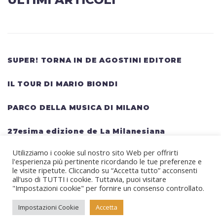
SUPER! TORNA IN DE AGOSTINI EDITORE
IL TOUR DI MARIO BIONDI
PARCO DELLA MUSICA DI MILANO
27esima edizione de La Milanesiana
Utilizziamo i cookie sul nostro sito Web per offrirti
HELLWATT FESTIVAL: una lineup gigantesca
l'esperienza più pertinente ricordando le tue preferenze e
per il festival estivo TRAVIS SCOTT, KANYE
le visite ripetute. Cliccando su “Accetta tutto” acconsenti
all'uso di TUTTI i cookie. Tuttavia, puoi visitare
WEST, SWEDISH HOUSE MAFIA, MARTIN
"Impostazioni cookie" per fornire un consenso controllato.
GARRIX, RITA ORA
Impostazioni Cookie
Accetta