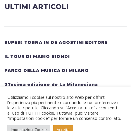
ULTIMI ARTICOLI
SUPER! TORNA IN DE AGOSTINI EDITORE
IL TOUR DI MARIO BIONDI
PARCO DELLA MUSICA DI MILANO
27esima edizione de La Milanesiana
Utilizziamo i cookie sul nostro sito Web per offrirti
HELLWATT FESTIVAL: una lineup gigantesca
l'esperienza più pertinente ricordando le tue preferenze e
per il festival estivo TRAVIS SCOTT, KANYE
le visite ripetute. Cliccando su “Accetta tutto” acconsenti
all'uso di TUTTI i cookie. Tuttavia, puoi visitare
WEST, SWEDISH HOUSE MAFIA, MARTIN
"Impostazioni cookie" per fornire un consenso controllato.
GARRIX, RITA ORA
Impostazioni Cookie
Accetta