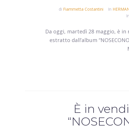
di
Fiammetta Costantini
In
HERMAN
I
Da oggi, martedì 28 maggio, è in
estratto dall’album “NOSEC
È in vend
“NOSECON