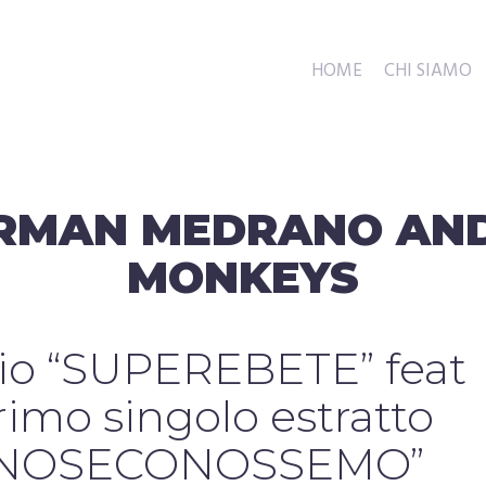
HOME
CHI SIAMO
RMAN MEDRANO AND
MONKEYS
dio “SUPEREBETE” feat
imo singolo estratto
m “NOSECONOSSEMO”