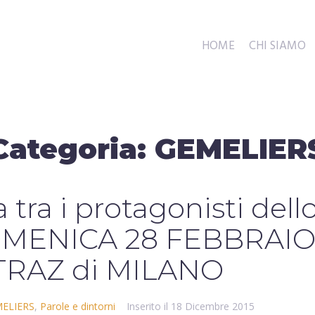
HOME
CHI SIAMO
Categoria:
GEMELIER
a tra i protagonisti dell
MENICA 28 FEBBRAI
ATRAZ di MILANO
ELIERS
,
Parole e dintorni
Inserito il
18 Dicembre 2015