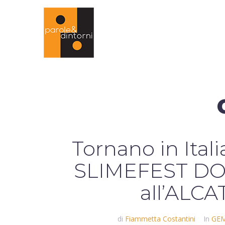
Tornano in Itali
SLIMEFEST DO
all’ALC
di
Fiammetta Costantini
In
GEM