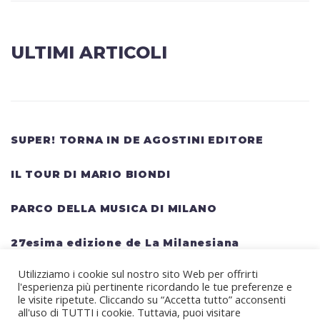
ULTIMI ARTICOLI
SUPER! TORNA IN DE AGOSTINI EDITORE
IL TOUR DI MARIO BIONDI
PARCO DELLA MUSICA DI MILANO
27esima edizione de La Milanesiana
Utilizziamo i cookie sul nostro sito Web per offrirti
HELLWATT FESTIVAL: una lineup gigantesca
l'esperienza più pertinente ricordando le tue preferenze e
per il festival estivo TRAVIS SCOTT, KANYE
le visite ripetute. Cliccando su “Accetta tutto” acconsenti
all'uso di TUTTI i cookie. Tuttavia, puoi visitare
WEST, SWEDISH HOUSE MAFIA, MARTIN