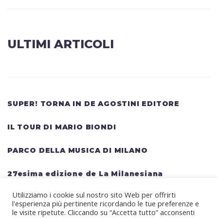
ULTIMI ARTICOLI
SUPER! TORNA IN DE AGOSTINI EDITORE
IL TOUR DI MARIO BIONDI
PARCO DELLA MUSICA DI MILANO
27esima edizione de La Milanesiana
Utilizziamo i cookie sul nostro sito Web per offrirti
HELLWATT FESTIVAL: una lineup gigantesca
l'esperienza più pertinente ricordando le tue preferenze e
per il festival estivo TRAVIS SCOTT, KANYE
le visite ripetute. Cliccando su “Accetta tutto” acconsenti