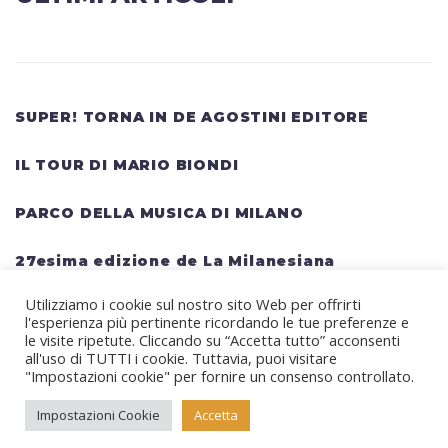
SUPER! TORNA IN DE AGOSTINI EDITORE
IL TOUR DI MARIO BIONDI
PARCO DELLA MUSICA DI MILANO
27esima edizione de La Milanesiana
Utilizziamo i cookie sul nostro sito Web per offrirti
HELLWATT FESTIVAL: una lineup gigantesca
l'esperienza più pertinente ricordando le tue preferenze e
per il festival estivo TRAVIS SCOTT, KANYE
le visite ripetute. Cliccando su “Accetta tutto” acconsenti
all'uso di TUTTI i cookie. Tuttavia, puoi visitare
WEST, SWEDISH HOUSE MAFIA, MARTIN
"Impostazioni cookie" per fornire un consenso controllato.
GARRIX, RITA ORA
Impostazioni Cookie
Accetta