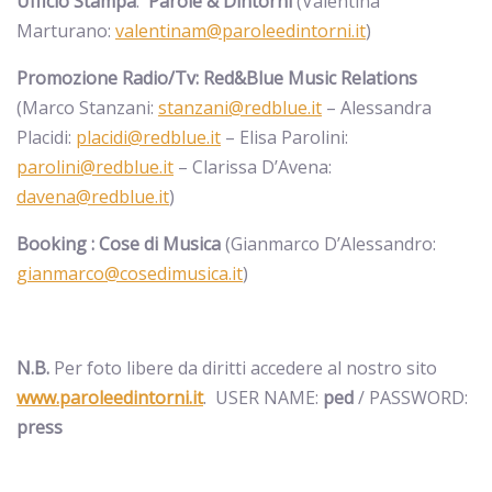
Ufficio Stampa
:
Parole & Dintorni
(Valentina
Marturano:
valentinam@paroleedintorni.it
)
Promozione Radio/Tv: Red&Blue Music Relations
(Marco Stanzani:
stanzani@redblue.it
– Alessandra
Placidi:
placidi@redblue.it
– Elisa Parolini:
parolini@redblue.it
– Clarissa D’Avena:
davena@redblue.it
)
Booking : Cose di Musica
(Gianmarco D’Alessandro:
gianmarco@cosedimusica.it
)
N.B.
Per foto libere da diritti accedere al nostro sito
www.paroleedintorni.it
.
USER NAME:
ped
/ PASSWORD:
press