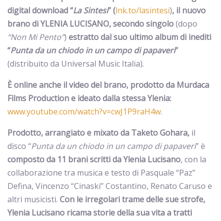
digital download “
La Sintesi
” (
lnk.to/lasintesi
)
, il nuovo
brano di
YLENIA LUCISANO
, secondo singolo
(dopo
“Non Mi Pento”
)
estratto dal suo ultimo album di inediti
“
Punta da un chiodo in un campo di papaveri
”
(distribuito da Universal Music Italia).
È online anche il video del brano, prodotto da Murdaca
Films Production e ideato dalla stessa Ylenia:
www.youtube.com/watch?v=cwJ1P9raH4w
.
Prodotto, arrangiato e mixato da
Taketo Gohara,
il
disco “
Punta da un chiodo in un campo di papaveri
” è
composto da 11 brani scritti da Ylenia Lucisano
, con la
collaborazione tra musica e testo di Pasquale “Paz”
Defina, Vincenzo “Cinaski” Costantino, Renato Caruso e
altri musicisti.
Con le irregolari trame delle sue strofe,
Ylenia Lucisano
ricama storie della sua vita a tratti