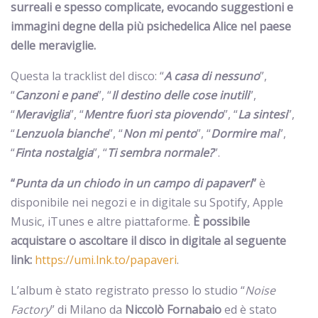
surreali e spesso complicate, evocando suggestioni e
immagini degne della più psichedelica Alice nel paese
delle meraviglie.
Questa la tracklist del disco: “
A casa di nessuno
”,
“
Canzoni e pane
”, “
Il destino delle cose inutili
”,
“
Meraviglia
”, “
Mentre fuori sta piovendo
”, “
La sintesi
”,
“
Lenzuola bianche
”, “
Non mi pento
”, “
Dormire mai
”,
“
Finta nostalgia
”, “
Ti sembra normale?
”.
“
Punta da un chiodo in un campo di papaveri
”
è
disponibile nei negozi e in digitale su Spotify, Apple
Music, iTunes e altre piattaforme.
È possibile
acquistare o ascoltare il disco in digitale al seguente
link:
https://umi.lnk.to/papaveri
.
L’album è stato registrato presso lo studio “
Noise
Factory
” di Milano da
Niccolò Fornabaio
ed è stato