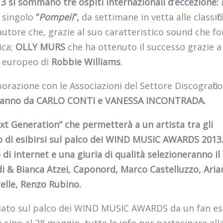
 si sommano tre ospiti internazionali d’eccezione:
l singolo
“
Pompeii
”,
da settimane in vetta alle classifi
tautore che, grazie al suo caratteristico sound che f
ica;
OLLY MURS
che ha ottenuto il successo grazie a
r europeo di
Robbie Williams
.
orazione con le Associazioni del Settore Discografico
t’anno da CARLO CONTI e VANESSA INCONTRADA.
xt Generation” che permetterà a un artista tra gli
 di esibirsi sul palco dei WIND MUSIC AWARDS 2013
o di internet e una giuria di qualità selezioneranno il
di & Bianca Atzei, Caponord, Marco Castelluzzo, Ari
telle, Renzo Rubino.
emiato sul palco dei WIND MUSIC AWARDS da un fan es