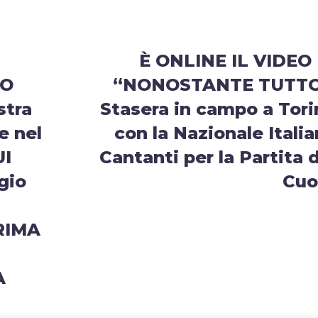
È ONLINE IL VIDEO 
CO
“NONOSTANTE TUTTO
stra
Stasera in campo a Tori
e nel
con la Nazionale Itali
UI
Cantanti per la Partita 
gio
Cuo
RIMA
A