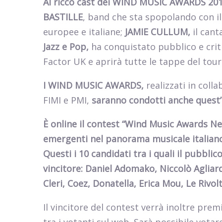
Al ricco cast dei WIND MUSIC AWARDS 2013
BASTILLE
, band che sta spopolando con i
europee e italiane;
JAMIE CULLUM,
il can
Jazz e Pop,
ha conquistato pubblico e crit
Factor UK e aprirà tutte le tappe del tou
I WIND MUSIC AWARDS,
realizzati in
collab
FIMI e PMI,
saranno condotti anche ques
È online il contest “Wind Music Awards Ne
emergenti nel panorama musicale italiano
Questi i 10 candidati tra i quali il pubblic
vincitore: Daniel Adomako, Niccolò Agliar
Cleri, Coez, Donatella, Erica Mou, Le Rivol
Il vincitore del contest verrà inoltre pr