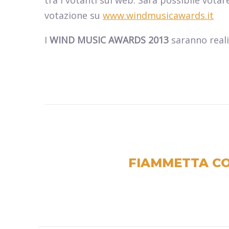
tra i votanti sul web. Sarà possibile votar
votazione su
www.windmusicawards.it
I
WIND MUSIC AWARDS 2013
saranno reali
FIAMMETTA CO