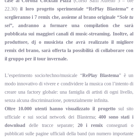
case al Corona Cocktail Plaza
(Corso Saffi Aurelio 5 – ore
22.30)
il loro
progetto sperimentale “RePlay Blastema” e
sceglieranno i 7 remix che, assieme al brano originale “
Sole tu
sei
”, andranno a formare una compilation che sarà
pubblicata sui maggiori canali di music-streaming. Inoltre, al
produttore, dj o musicista che avrà realizzato il migliore
remix del brano, sarà offerta la possibilità di collaborare con
il gruppo per il tour invernale.
L’esperimento socio/techno/musicale “
RePlay Blastema
” è un
modo innovativo di vivere e condividere la musica con l’intento di
creare una factory globale: una famiglia di artisti di ogni livello,
senza alcuna discriminazione, potenzialmente infinita.
Oltre 10.000 utenti hanno visualizzato il progetto
sul sito
ufficiale e sui social network dei Blastema;
400 sono stati i
download
delle tracce separate;
20 i remix
consegnati o
pubblicati sulle pagine ufficiali della band (un numero importante