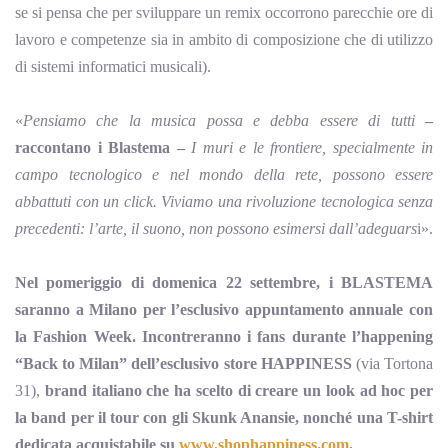
se si pensa che per sviluppare un remix occorrono parecchie ore di
lavoro e competenze sia in ambito di composizione che di utilizzo
di sistemi informatici musicali).
«
Pensiamo che la musica possa e debba essere di tutti
–
raccontano i Blastema –
I muri e le frontiere, specialmente in
campo tecnologico e nel mondo della rete, possono essere
abbattuti con un click. Viviamo una rivoluzione tecnologica senza
precedenti: l’arte, il suono, non possono esimersi dall’adeguars
i».
Nel pomeriggio di domenica 22 settembre, i BLASTEMA
saranno a Milano per l’esclusivo appuntamento annuale con
la Fashion Week. Incontreranno i fans durante l’happening
“Back to Milan” dell’esclusivo store HAPPINESS
(via Tortona
31),
brand italiano che ha scelto di creare un look ad hoc per
la band per il tour con gli Skunk Anansie, nonché una T-shirt
dedicata acquistabile su
www.shophappiness.com
.