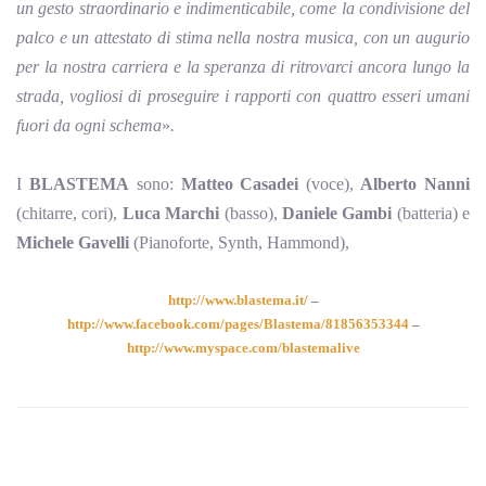
un gesto straordinario e indimenticabile, come la condivisione del
palco e un attestato di stima nella nostra musica, con un augurio
per la nostra carriera e la speranza di ritrovarci ancora lungo la
strada, vogliosi di proseguire i rapporti con quattro esseri umani
fuori da ogni schema
»
.
I
BLASTEMA
sono:
Matteo Casadei
(voce),
Alberto Nanni
(chitarre, cori),
Luca Marchi
(basso),
Daniele Gambi
(batteria) e
Michele Gavelli
(Pianoforte, Synth, Hammond),
http://www.blastema.it/
–
http://www.facebook.com/pages/Blastema/81856353344
–
http://www.myspace.com/blastemalive