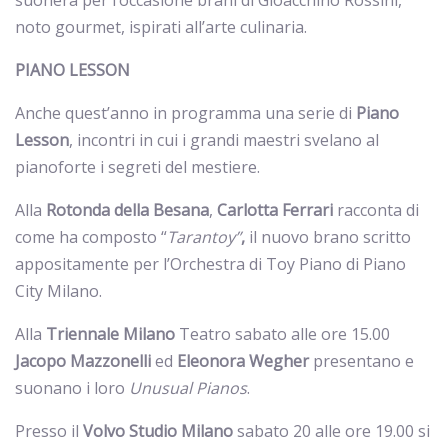
suonerà per l’occasione brani di Gioacchino Rossini,
noto gourmet, ispirati all’arte culinaria.
PIANO LESSON
Anche quest’anno in programma una serie di
Piano
Lesson
, incontri in cui i grandi maestri svelano al
pianoforte i segreti del mestiere.
Alla
Rotonda
della
Besana
,
Carlotta
Ferrari
racconta di
come ha composto “
Tarantoy”
,
il nuovo brano scritto
appositamente per l’Orchestra di Toy Piano di Piano
City Milano.
Alla
Triennale
Milano
Teatro sabato alle ore 15.00
Jacopo
Mazzonelli
ed
Eleonora Wegher
presentano e
suonano i loro
Unusual Pianos
.
Presso il
Volvo
Studio Milano
sabato 20 alle ore 19.00 si