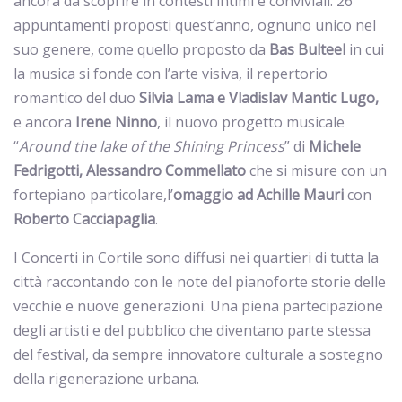
ancora da scoprire in contesti intimi e conviviali. 26
appuntamenti proposti quest’anno, ognuno unico nel
suo genere, come quello proposto da
Bas
Bulteel
in cui
la musica si fonde con l’arte visiva, il repertorio
romantico del duo
Silvia Lama e Vladislav Mantic Lugo,
e ancora
Irene
Ninno
, il nuovo progetto musicale
“
Around the lake of the Shining Princess
” di
Michele
Fedrigotti, Alessandro Commellato
che si misure con un
fortepiano particolare,l’
omaggio ad Achille Mauri
con
Roberto Cacciapaglia
.
I Concerti in Cortile sono diffusi nei quartieri di tutta la
città raccontando con le note del pianoforte storie delle
vecchie e nuove generazioni. Una piena partecipazione
degli artisti e del pubblico che diventano parte stessa
del festival, da sempre innovatore culturale a sostegno
della rigenerazione urbana.