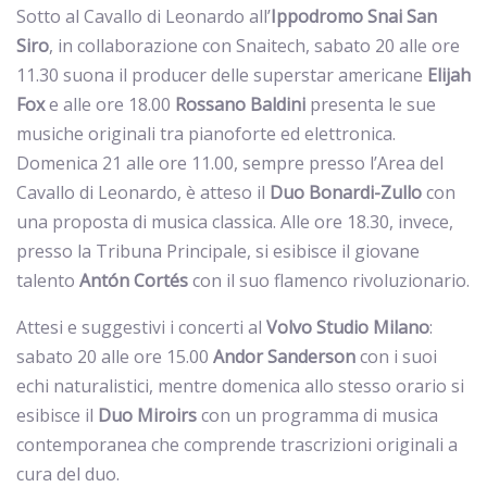
Sotto al Cavallo di Leonardo all’
Ippodromo Snai San
Siro
, in collaborazione con Snaitech, sabato 20 alle ore
11.30 suona il producer delle superstar americane
Elijah
Fox
e alle ore 18.00
Rossano Baldini
presenta le sue
musiche originali tra pianoforte ed elettronica.
Domenica 21 alle ore 11.00, sempre presso l’Area del
Cavallo di Leonardo, è atteso il
Duo Bonardi-Zullo
con
una proposta di musica classica. Alle ore 18.30, invece,
presso la Tribuna Principale, si esibisce il giovane
talento
Antón Cortés
con il suo flamenco rivoluzionario.
Attesi e suggestivi i concerti al
Volvo
Studio Milano
:
sabato 20 alle ore 15.00
Andor
Sanderson
con i suoi
echi naturalistici, mentre domenica allo stesso orario si
esibisce il
Duo
Miroirs
con un programma di musica
contemporanea che comprende trascrizioni originali a
cura del duo.