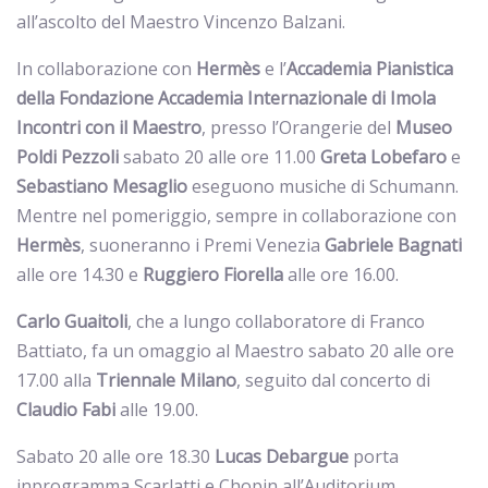
all’ascolto del Maestro Vincenzo Balzani.
In collaborazione con
Hermès
e l’
Accademia Pianistica
della Fondazione Accademia Internazionale di Imola
Incontri con il Maestro
, presso l’Orangerie del
Museo
Poldi
Pezzoli
sabato 20 alle ore 11.00
Greta
Lobefaro
e
Sebastiano
Mesaglio
eseguono musiche di Schumann.
Mentre nel pomeriggio, sempre in collaborazione con
Hermès
, suoneranno i Premi Venezia
Gabriele
Bagnati
alle ore 14.30 e
Ruggiero
Fiorella
alle ore 16.00.
Carlo
Guaitoli
, che a lungo collaboratore di Franco
Battiato, fa un omaggio al Maestro sabato 20 alle ore
17.00 alla
Triennale
Milano
, seguito dal concerto di
Claudio Fabi
alle 19.00.
Sabato 20 alle ore 18.30
Lucas Debargue
porta
inprogramma Scarlatti e Chopin all’Auditorium