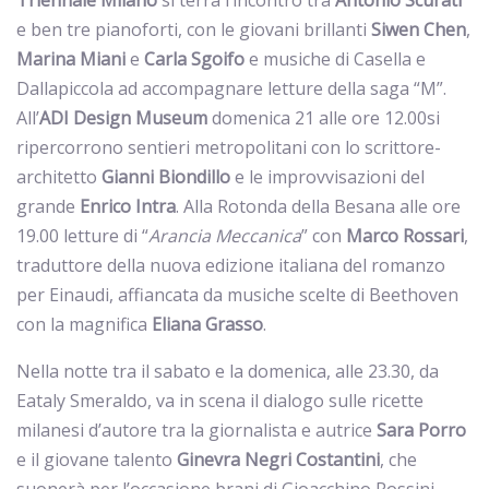
Triennale
Milano
si terrà l’incontro tra
Antonio
Scurati
e ben tre pianoforti, con le giovani brillanti
Siwen
Chen
,
Marina
Miani
e
Carla
Sgoi
fo
e musiche di Casella e
Dallapiccola ad accompagnare letture della saga “M”.
All’
ADI Design Museum
domenica 21 alle ore 12.00si
ripercorrono sentieri metropolitani con lo scrittore-
architetto
Gianni
Biondillo
e le improvvisazioni del
grande
Enrico
Intra
. Alla Rotonda della Besana alle ore
19.00 letture di “
Arancia Meccanica
” con
Marco
Rossari
,
traduttore della nuova edizione italiana del romanzo
per Einaudi, affiancata da musiche scelte di Beethoven
con la magnifica
Eliana
Grasso
.
Nella notte tra il sabato e la domenica, alle 23.30, da
Eataly Smeraldo, va in scena il dialogo sulle ricette
milanesi d’autore tra la giornalista e autrice
Sara
Porro
e il giovane talento
Ginevra
Negri
Costantini
, che