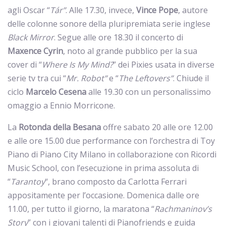
agli Oscar “
Tár”
. Alle 17.30, invece,
Vince
Pope
, autore
delle colonne sonore della pluripremiata serie inglese
Black Mirror
. Segue alle ore 18.30 il concerto di
Maxence
Cyrin
, noto al grande pubblico per la sua
cover di “
Where Is My Mind?
” dei Pixies usata in diverse
serie tv tra cui “
Mr. Robot”
e “
The Leftovers”
. Chiude il
ciclo
Marcelo
Cesena
alle 19.30 con un personalissimo
omaggio a Ennio Morricone.
La
Rotonda della Besana
offre sabato 20 alle ore 12.00
e alle ore 15.00 due performance con l’orchestra di Toy
Piano di Piano City Milano in collaborazione con Ricordi
Music School, con l’esecuzione in prima assoluta di
“
Tarantoy
“, brano composto da Carlotta Ferrari
appositamente per l’occasione. Domenica dalle ore
11.00, per tutto il giorno, la maratona “
Rachmaninov’s
Story
” con i giovani talenti di Pianofriends e guida