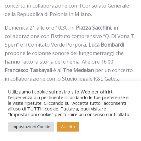
concerto in collaborazione con il Consolato Generale
della Repubblica di Polonia in Milano.
Domenica 21 alle ore 10.30, in
Piazza
Sacchini
, in
collaborazione con l’Istituto comprensivo “Q. Di Vona T.
Speri” e il Comitato Verde Porpora,
Luca
Bombardi
propone le colonne sonore dei lungometraggi che
hanno fatto la storia del cinema. Alle ore 16.00
Francesco
Taskayali
è al
The Medelan
per un concerto
in collaborazione con lo Studio legale K&L Gates,
mentre alle ore 17.00
Angelo di Leonforte
suona alla
Utilizziamo i cookie sul nostro sito Web per offrirti
Fondazione
Pasquale
Battista
.
l'esperienza più pertinente ricordando le tue preferenze e
le visite ripetute. Cliccando su “Accetta tutto” acconsenti
all'uso di TUTTI i cookie. Tuttavia, puoi visitare
KIDS
"Impostazioni cookie" per fornire un consenso controllato.
Venerdì 19 pomeriggio si svolgono i progetti speciali
Impostazioni Cookie
Accetta
dedicati ai più piccoli realizzati in quattro
Scuole
dell’Infanzia
, in collaborazione con l’Associazione