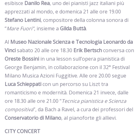
esibisce
Danilo
Rea
, uno dei pianisti jazz italiani più
apprezzati al mondo, e domenica 21 alle ore 19.00
Stefano
Lentini
, compositore della colonna sonora di
“
Mare Fuori”
, insieme a
Gilda
Buttà
.
Al
Museo Nazionale Scienza e Tecnologia Leonardo da
Vinci
sabato 20 alle ore 18.30
Erik
Bertsch
conversa con
Oreste
Bossini
in una lesson sull’opera pianistica di
George Benjamin, in collaborazione con il 32° Festival
Milano Musica Azioni Fuggitive. Alle ore 20.00 segue
Luca
Schieppati
con un percorso su Liszt tra
romanticismo e modernità. Domenica 21 invece, dalle
ore 18.30 alle ore 21.00 “
Tecnica pianistica e Scienza
compositiva
”, da Bach a Ravel, a cura dei professori del
Conservatorio
di
Milano
, al pianoforte gli allievi.
CITY CONCERT