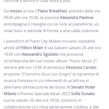
canzone d’autore e sulla musica pop.
Da
mosso
arriva il
Piano
Breakfast
: previsto dalle ore
09.00 alle ore 10.00, la pianista
Alexandra
Pavlova
accompagna il risveglio con le note al pianoforte, un
relax fisico e mentale di fronte a una calda colazione.
I pianoforti di Piano City Milano trovano ospitalità
anche all’
Hilton Mi
lan
di via Galvani sabato 20 alle ore
19.00 con
Alessandro
Sgobbio
che presenta
un’anteprima del suo nuovo album
“Piano Music 2”
,
mentre alle ore 12.00 di domenica
Vincenzo Caruso
propone
“Chansons Sous Les Doigts”
programma di
musica francese in cui interventi di un’attrice si
alternano all’esecuzione dei brani. Al
Senato Hotel
Milano
il Premio Speciale Alkan 2022
Sofia
Donato
suona sabato 20 alle ore 18.00, concerto in
collaborazione con nòva generazione creativa, e alle