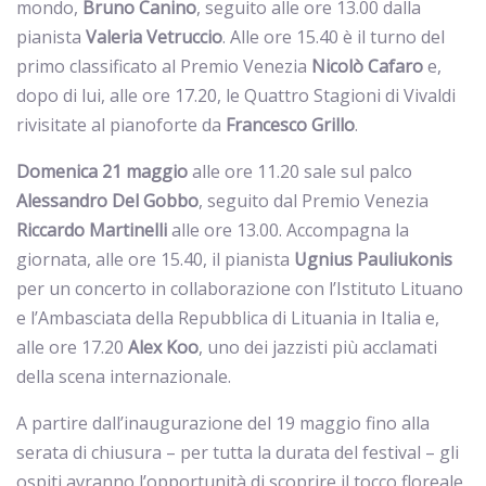
mondo,
Bruno
Canino
, seguito alle ore 13.00 dalla
pianista
Valeria
Vetruccio
. Alle ore 15.40 è il turno del
primo classificato al Premio Venezia
Nicolò
Cafaro
e,
dopo di lui, alle ore 17.20, le Quattro Stagioni di Vivaldi
rivisitate al pianoforte da
Francesco
Grillo
.
Domenica 21 maggio
alle ore 11.20 sale sul palco
Alessandro
Del
Gobbo
, seguito dal Premio Venezia
Riccardo Martinelli
alle ore 13.00. Accompagna la
giornata, alle ore 15.40, il pianista
Ugnius
Pauliukonis
per un concerto in collaborazione con l’Istituto Lituano
e l’Ambasciata della Repubblica di Lituania in Italia e,
alle ore 17.20
Alex
Koo
, uno dei jazzisti più acclamati
della scena internazionale.
A partire dall’inaugurazione del 19 maggio fino alla
serata di chiusura – per tutta la durata del festival – gli
ospiti avranno l’opportunità di scoprire il tocco floreale