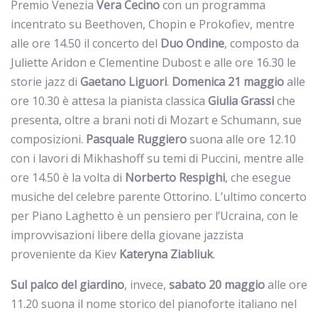
Premio Venezia
Vera
Cecino
con un programma
incentrato su Beethoven, Chopin e Prokofiev, mentre
alle ore 14.50 il concerto del
Duo Ondine
, composto da
Juliette Aridon e Clementine Dubost e alle ore 16.30 le
storie jazz di
Gaetano
Liguori
.
Domenica 21 maggio
alle
ore 10.30 è attesa la pianista classica
Giulia
Grassi
che
presenta, oltre a brani noti di Mozart e Schumann, sue
composizioni.
Pasquale
Ruggiero
suona alle ore 12.10
con i lavori di Mikhashoff su temi di Puccini, mentre alle
ore 14.50 è la volta di
Norberto
Respighi
, che esegue
musiche del celebre parente Ottorino. L’ultimo concerto
per Piano Laghetto è un pensiero per l’Ucraina, con le
improvvisazioni libere della giovane jazzista
proveniente da Kiev
Kateryna
Ziabliuk
.
Sul palco del giardino
, invece,
sabato 20 maggio
alle ore
11.20 suona il nome storico del pianoforte italiano nel