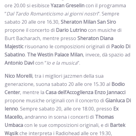
ore 20.00 si esibisce
Yazan
Greselin
con il programma
“
Dal Tardo Romanticismo ai giorni nostri
“. Sempre
sabato 20 alle ore 16.30,
Sheraton
Milan
San
Siro
propone il concerto di
Dario
Lutrino
con musiche di
Burt Bacharach, mentre presso
Sheraton Diana
Majestic
risuonano le composizioni originali di
Paolo
Di
Sabatino
.
The Westin Palace Milan
, invece, dà spazio ad
Antonio
Davì
con “
Io e la musica
“.
Nico
Morelli
, tra i migliori jazzmen della sua
generazione, suona sabato 20 alle ore 15.30 al
Bodio
Center
, mentre la
Casa dell’Accoglienza Enzo Ja
nnacci
propone musiche originali con il concerto di
Gianluca
Di
Ienno
. Sempre sabato 20, alle ore 18.00, presso
Ex
Macello,
andranno in scena i concerti di
Thomas
Umbaca
con le sue composizioni originali, e di
Bartek
Wąsik
che interpreta i Radiohead alle ore 19.30,