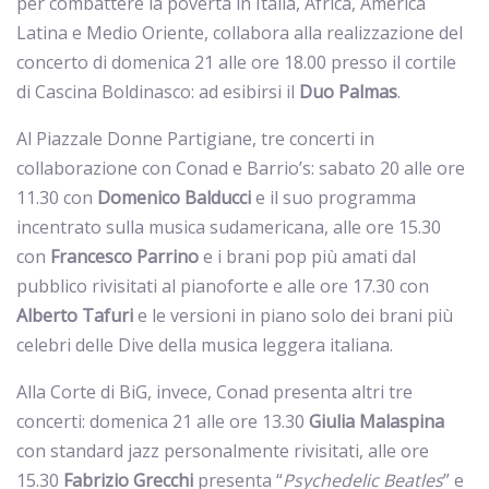
per combattere la povertà in Italia, Africa, America
Latina e Medio Oriente, collabora alla realizzazione del
concerto di domenica 21 alle ore 18.00 presso il cortile
di Cascina Boldinasco: ad esibirsi il
Duo
Palmas
.
Al Piazzale Donne Partigiane, tre concerti in
collaborazione con Conad e Barrio’s: sabato 20 alle ore
11.30 con
Domenico Balducci
e il suo programma
incentrato sulla musica sudamericana, alle ore 15.30
con
Francesco Parrino
e i brani pop più amati dal
pubblico rivisitati al pianoforte e alle ore 17.30 con
Alberto Tafuri
e le versioni in piano solo dei brani più
celebri delle Dive della musica leggera italiana.
Alla Corte di BiG, invece, Conad presenta altri tre
concerti: domenica 21 alle ore 13.30
Giulia Malaspina
con standard jazz personalmente rivisitati, alle ore
15.30
Fabrizio Grecchi
presenta “
Psychedelic Beatles
” e