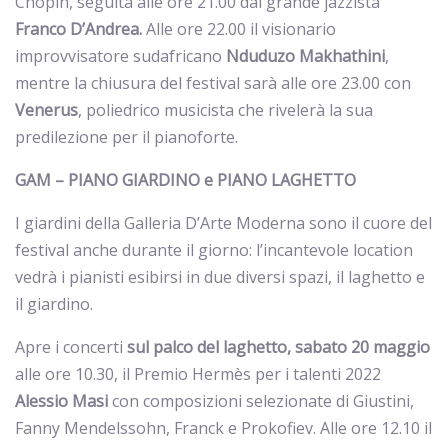
Chopin, seguita alle ore 21.00 dal grande jazzista
Franco
D’Andrea.
Alle ore 22.00 il visionario
improvvisatore sudafricano
Nduduzo
Makhathini
,
mentre la chiusura del festival sarà alle ore 23.00 con
Venerus
, poliedrico musicista che rivelerà la sua
predilezione per il pianoforte.
GAM – PIANO GIARDINO e PIANO LAGHETTO
I giardini della Galleria D’Arte Moderna sono il cuore del
festival anche durante il giorno: l’incantevole location
vedrà i pianisti esibirsi in due diversi spazi, il laghetto e
il giardino.
Apre i concerti
sul palco del laghetto, sabato 20 maggio
alle ore 10.30, il Premio Hermès per i talenti 2022
Alessio
Masi
con composizioni selezionate di Giustini,
Fanny Mendelssohn, Franck e Prokofiev. Alle ore 12.10 il