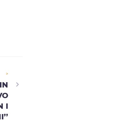
>
IN
VO
 I
I”