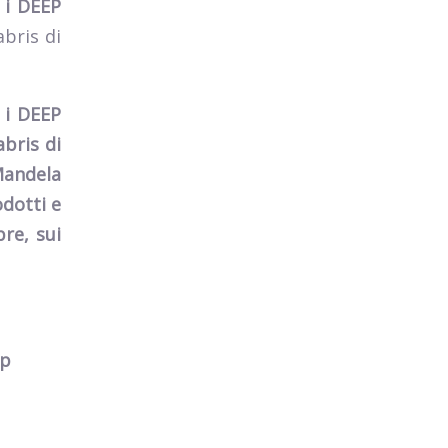
5 i DEEP
abris di
5 i DEEP
abris di
Mandela
odotti e
bre,
sui
dp