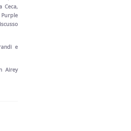
a Ceca,
 Purple
iscusso
randi e
n Airey