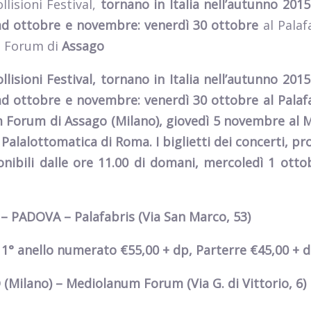
llisioni Festival,
tornano in Italia nell’autunno 201
ad ottobre e novembre:
venerdì 30 ottobre
al Palaf
 Forum di
Assago
llisioni Festival,
tornano in Italia nell’autunno 201
ad ottobre e novembre:
venerdì 30 ottobre
al Palaf
m Forum di
Assago
(Milano),
giovedì 5 novembre
al 
 Palalottomatica di
Roma.
I biglietti dei concerti
, pr
ibili dalle ore 11.00 di domani,
mercoledì 1 otto
 – PADOVA – Palafabris
(Via San Marco, 53)
1° anello numerato €55,00 + dp, Parterre €45,00 + 
O (Milano) – Mediolanum Forum
(Via G. di Vittorio, 6)