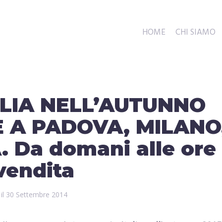
HOME
CHI SIAMO
ALIA NELL’AUTUNNO
E A PADOVA, MILANO
 Da domani alle ore
 vendita
 il
30 Settembre 2014