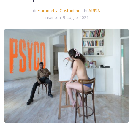
di
Fiammetta Costantini
In
ARISA
Inserito il
9 Luglio 2021