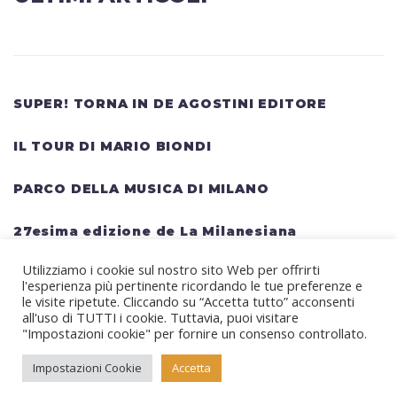
SUPER! TORNA IN DE AGOSTINI EDITORE
IL TOUR DI MARIO BIONDI
PARCO DELLA MUSICA DI MILANO
27esima edizione de La Milanesiana
Utilizziamo i cookie sul nostro sito Web per offrirti
HELLWATT FESTIVAL: una lineup gigantesca
l'esperienza più pertinente ricordando le tue preferenze e
per il festival estivo TRAVIS SCOTT, KANYE
le visite ripetute. Cliccando su “Accetta tutto” acconsenti
all'uso di TUTTI i cookie. Tuttavia, puoi visitare
WEST, SWEDISH HOUSE MAFIA, MARTIN
"Impostazioni cookie" per fornire un consenso controllato.
GARRIX, RITA ORA
Impostazioni Cookie
Accetta