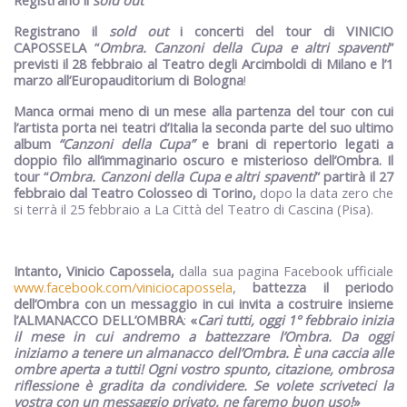
Registrano il
sold out
Registrano il
sold out
i concerti del tour di VINICIO
CAPOSSELA “
Ombra. Canzoni della Cupa e altri spaventi
”
previsti
il 28 febbraio al Teatro degli Arcimboldi di Milano e l’1
marzo all’Europauditorium di Bologna
!
Manca ormai meno di un mese alla partenza del tour con cui
l’artista porta nei teatri d’Italia la seconda parte del suo ultimo
album
“Canzoni della Cupa”
e brani di repertorio
legati a
doppio filo all’immaginario oscuro e misterioso dell’Ombra.
Il
tour “
Ombra. Canzoni della Cupa e altri spaventi
”
partirà il 27
febbraio dal Teatro Colosseo di Torino,
dopo la data zero che
si terrà il 25 febbraio a La Città del Teatro di Cascina
(Pisa).
Intanto, Vinicio Capossela,
dalla sua pagina Facebook ufficiale
www.facebook.com/viniciocapossela
,
battezza il periodo
dell’Ombra con un messaggio in cui invita a costruire insieme
l’ALMANACCO DELL’OMBRA
:
«
Cari tutti, oggi 1° febbraio inizia
il mese in cui andremo a battezzare l’Ombra. Da oggi
iniziamo a tenere un almanacco dell’Ombra. È una caccia alle
ombre aperta a tutti! Ogni vostro spunto, citazione, ombrosa
riflessione è gradita da condividere. Se volete scriveteci la
vostra con un messaggio privato, ne faremo buon uso!
»