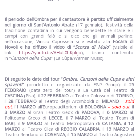
Il periodo dell’Ombra per il cantautore è partito ufficialmente
nel
giorno di Sant’Antonio Abate
(17 gennaio), festività della
tradizione contadina in cui vengono benedette le stalle e i
campi con grandi falò e si dice che gli animali parlino:
nell’occasione, Vinicio Capossela si è esibito alla
Focara di
Novoli e ha diffuso il video di “
Scorza di Mulo
”
(visibile al
link
https://youtu.be/AHuL0hKpkjo
), brano contenuto
in
“
Canzoni della Cupa
”
(La Cùpa/Warner Music).
Di seguito le date del tour
“
Ombra. Canzoni della Cupa e altri
spaventi
”
(prodotto e organizzato da F&P Group):
il
25
FEBBRAIO
(data zero del tour) a
La Città del Teatro di
CASCINA
(Pisa),
il
27 FEBBRAIO
al Teatro Colosseo di
TORINO
,
il
28 FEBBRAIO
al Teatro degli Arcimboldi di
MILANO
–
sold
out
,
l’
1 MARZO
all’Europauditorium di
BOLOGNA
–
sold out
,
il
3 MARZO
al Gran Teatro Geox di
PADOVA
,
il
6 MARZO
al
Politeama
Greco di
LECCE
, il
7 MARZO
al Teatro Team di
BARI
,
il
9 MARZO
al Teatro Metropolitan di
CATANIA
, il
12
MARZO
al Teatro Cilea di
REGGIO CALABRIA
, il
13 MARZO
al
Teatro Rendano di
COSENZA
, il
15 MARZO
al Teatro Augusteo