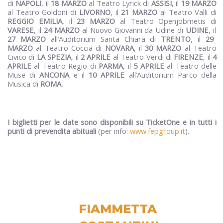
di
NAPOLI
, il
18 MARZO
al Teatro Lyrick di
ASSISI
, il
19 MARZO
al Teatro Goldoni di
LIVORNO
, il
21 MARZO
al Teatro Valli di
REGGIO EMILIA
, il
23 MARZO
al Teatro Openjobmetis di
VARESE
, il
24 MARZO
al Nuovo Giovanni da Udine di
UDINE
, il
27 MARZO
all’Auditorium Santa Chiara di
TRENTO
, il
29
MARZO
al Teatro Coccia di
NOVARA
, il
30 MARZO
al Teatro
Civico di
LA SPEZIA
, il
2 APRILE
al Teatro
Verdi di
FIRENZE
, il
4
APRILE
al Teatro Regio di
PARMA
, il
5 APRILE
al Teatro delle
Muse di
ANCONA
e il
10 APRILE
all’Auditorium Parco della
Musica di
ROMA.
I biglietti per le date sono disponibili su TicketOne e in tutti i
punti di prevendita abituali
(per info:
www.fepgroup.it
).
FIAMMETTA