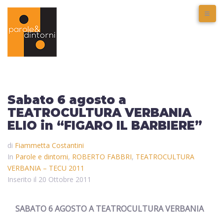
Sabato 6 agosto a
TEATROCULTURA VERBANIA
ELIO in “FIGARO IL BARBIERE”
di
Fiammetta Costantini
In
Parole e dintorni
,
ROBERTO FABBRI
,
TEATROCULTURA
VERBANIA – TECU 2011
Inserito il
20 Ottobre 2011
SABATO 6 AGOSTO A
T
EATRO
C
ULTURA
V
ERBANIA