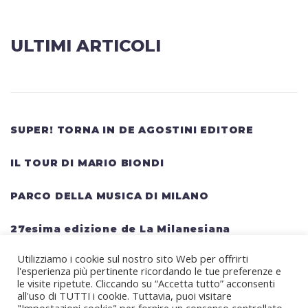
ULTIMI ARTICOLI
SUPER! TORNA IN DE AGOSTINI EDITORE
IL TOUR DI MARIO BIONDI
PARCO DELLA MUSICA DI MILANO
27esima edizione de La Milanesiana
Utilizziamo i cookie sul nostro sito Web per offrirti
HELLWATT FESTIVAL: una lineup gigantesca
l'esperienza più pertinente ricordando le tue preferenze e
per il festival estivo TRAVIS SCOTT, KANYE
le visite ripetute. Cliccando su “Accetta tutto” acconsenti
all'uso di TUTTI i cookie. Tuttavia, puoi visitare
WEST, SWEDISH HOUSE MAFIA, MARTIN