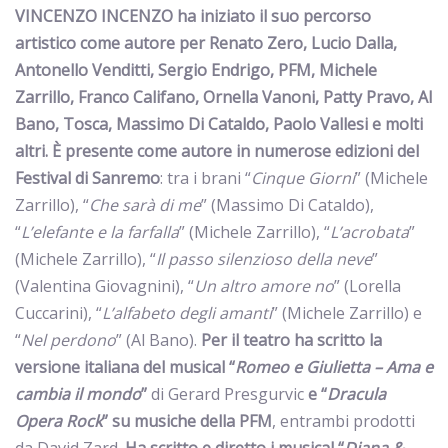
VINCENZO INCENZO
ha iniziato il suo percorso
artistico come autore
per Renato Zero, Lucio Dalla,
Antonello Venditti, Sergio Endrigo, PFM, Michele
Zarrillo, Franco Califano, Ornella Vanoni, Patty Pravo, Al
Bano, Tosca, Massimo Di Cataldo, Paolo Vallesi e molti
altri.
È presente come autore in numerose edizioni del
Festival di Sanremo
: tra i brani “
Cinque Giorni
” (Michele
Zarrillo), “
Che sarà di me
” (Massimo Di Cataldo),
“
L’elefante e la farfalla
” (Michele Zarrillo), “
L’acrobata
”
(Michele Zarrillo), “
Il passo silenzioso della neve
”
(Valentina Giovagnini), “
Un altro amore no
” (Lorella
Cuccarini), “
L’alfabeto degli amanti
” (Michele Zarrillo) e
“
Nel perdono
” (Al Bano).
Per il teatro
ha scritto la
versione italiana del musical “
Romeo e Giulietta – Ama e
cambia il mondo
”
di Gerard Presgurvic
e “
Dracula
Opera Rock
” su musiche della PFM
, entrambi prodotti