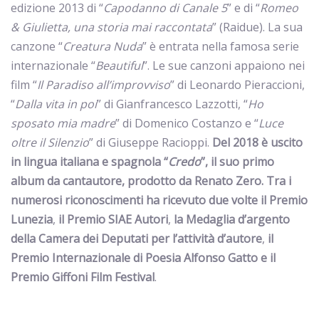
edizione 2013 di “
Capodanno di Canale 5
” e di “
Romeo
& Giulietta, una storia mai raccontata
” (Raidue). La sua
canzone “
Creatura Nuda
” è entrata nella famosa serie
internazionale “
Beautiful
”. Le sue canzoni appaiono nei
film “
Il Paradiso all’improvviso
” di Leonardo Pieraccioni,
“
Dalla vita in poi
” di Gianfrancesco Lazzotti, “
Ho
sposato mia madre
” di Domenico Costanzo e “
Luce
oltre il Silenzio
” di Giuseppe Racioppi.
Del 2018 è uscito
in lingua italiana e spagnola “
Credo
”, il suo primo
album da cantautore, prodotto da Renato Zero.
Tra i
numerosi riconoscimenti ha ricevuto
due volte il
Premio
Lunezia
,
il Premio SIAE Autori
,
la Medaglia d’argento
della Camera dei Deputati per l’attività d’autore
,
il
Premio Internazionale di Poesia Alfonso Gatto
e
il
Premio Giffoni Film Festival
.