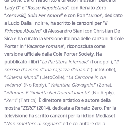
da David Zard.
Ha scritto e diretto i musical “
Diana &
Lady D
” e “
Rosso Napoletano
”; con Renato Zero
“
Zerovskij, Solo Per Amore
” e con Ron “
Lucio!
”, dedicato
a Lucio Dalla.
Inoltre,
ha scritto le canzoni per “
Il
Principe Abusivo
” di Alessandro Siani con Christian De
Sica e ha curato la versione italiana delle canzoni di Cole
Porter in “
Vacanze romane
”, riconosciuta come
versione ufficiale dalla Cole Porter Society.
Ha
pubblicato i libri
“
La Partitura Infernale
” (Fonopoli), “
Il
sorriso d’avorio d’una ragazza d’ebano
” (LietoColle),
“
Cinema Mundi
” (LietoColle), “
La Canzone in cui
viviamo
” (No Reply), “
Valentina Giovagnini
” (Zona),
“
#Romeo E Giulietta Nel Duemilaniente
” (No Reply),
“
Zero
” (Tattica).
È direttore artistico e autore della
mostra “
ZERO
” (2014), dedicata a Renato Zero.
Per la
televisione
ha scritto canzoni per la fiction Mediaset
“
Non smettere di sognare
” ed è co-autore della