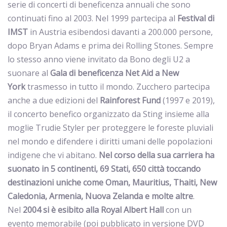
serie di concerti di beneficenza annuali che sono
continuati fino al 2003. Nel 1999 partecipa al
Festival di
IMST
in Austria esibendosi davanti a 200.000 persone,
dopo Bryan Adams e prima dei Rolling Stones. Sempre
lo stesso anno viene invitato da Bono degli U2 a
suonare al
Gala di beneficenza Net Aid a New
York
trasmesso in tutto il mondo. Zucchero partecipa
anche a due edizioni del
Rainforest Fund
(1997 e 2019),
il concerto benefico organizzato da Sting insieme alla
moglie Trudie Styler per proteggere le foreste pluviali
nel mondo e difendere i diritti umani delle popolazioni
indigene che vi abitano.
Nel corso della sua carriera ha
suonato in 5 continenti, 69 Stati, 650 città toccando
destinazioni uniche come Oman, Mauritius, Thaiti, New
Caledonia, Armenia, Nuova Zelanda e molte altre
.
Nel
2004
si è esibito alla Royal Albert Hall
con un
evento memorabile (poi pubblicato in versione DVD