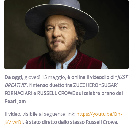
Da oggi
, giovedì 15 maggio,
è online il videoclip di “
JUST
BREATHE
”
,
l’intenso duetto tra ZUCCHERO “SUGAR”
FORNACIARI e RUSSELL CROWE sul celebre brano dei
Pearl Jam.
Il video
, visibile al seguente link:
https://youtu.be/Bn-
jXVlwrBI
, è stato diretto dallo stesso Russell Crowe.