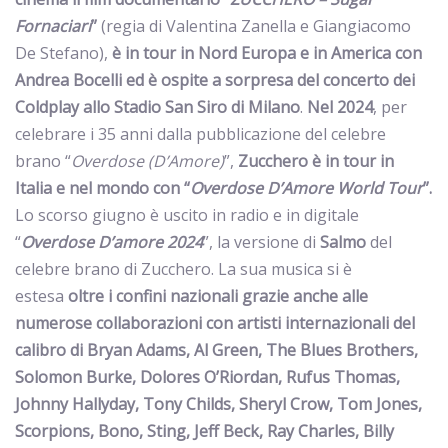
Fornaciari
”
(regia di Valentina Zanella e Giangiacomo
De Stefano),
è in tour in Nord Europa e in America con
Andrea Bocelli ed è ospite a sorpresa del concerto dei
Coldplay allo Stadio San Siro di Milano
.
Nel 2024
, per
celebrare i 35 anni dalla pubblicazione del celebre
brano “
Overdose (D’Amore)
”,
Zucchero è in tour in
Italia e nel mondo con “
Overdose D’Amore World Tour
”.
Lo scorso giugno è uscito in radio e in digitale
“
Overdose D’amore 2024
”, la versione di
Salmo
del
celebre brano di Zucchero. La sua musica si è
estesa
oltre i confini nazionali grazie anche alle
numerose collaborazioni con artisti internazionali del
calibro di Bryan Adams, Al Green, The Blues Brothers,
Solomon Burke, Dolores O’Riordan, Rufus Thomas,
Johnny Hallyday, Tony Childs, Sheryl Crow, Tom Jones,
Scorpions, Bono, Sting, Jeff Beck, Ray Charles, Billy