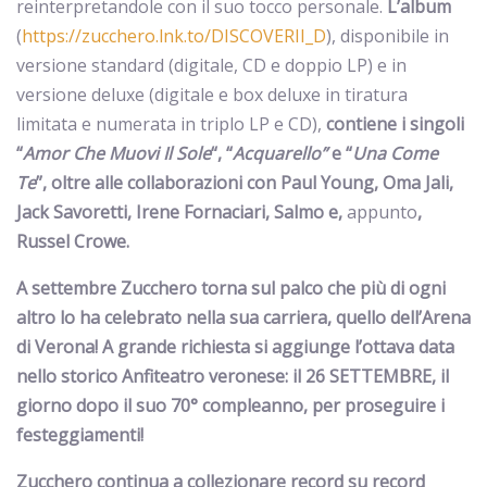
reinterpretandole con il suo tocco personale.
L’album
(
https://zucchero.lnk.to/DISCOVERII_D
), disponibile in
versione standard (digitale, CD e doppio LP) e in
versione deluxe (digitale e box deluxe in tiratura
limitata e numerata in triplo LP e CD),
contiene i singoli
“
Amor Che Muovi Il Sole
“, “
Acquarello”
e “
Una Come
Te
”, oltre alle collaborazioni con Paul Young, Oma Jali,
Jack Savoretti, Irene Fornaciari, Salmo e,
appunto
,
Russel Crowe.
A settembre Zucchero torna sul palco che più di ogni
altro lo ha celebrato nella sua carriera, quello dell’Arena
di Verona! A grande richiesta si aggiunge l’ottava data
nello storico Anfiteatro veronese: il 26 SETTEMBRE, il
giorno dopo il suo 70° compleanno, per proseguire i
festeggiamenti!
Zucchero continua a collezionare record su record