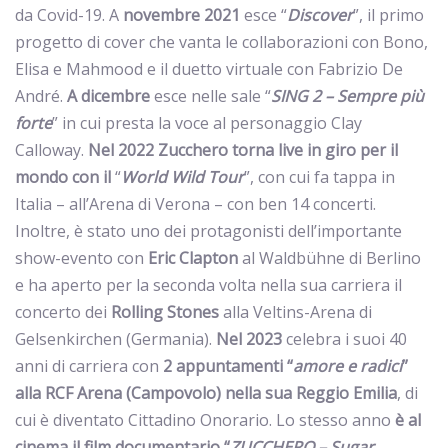
da Covid-19. A
novembre 2021
esce “
Discover
”, il primo
progetto di cover che vanta le collaborazioni con Bono,
Elisa e Mahmood e il duetto virtuale con Fabrizio De
André.
A dicembre
esce nelle sale “
SING 2 – Sempre più
forte
” in cui presta la voce al personaggio Clay
Calloway.
Nel 2022 Zucchero torna live in giro per il
mondo con il
“
World Wild Tour
”, con cui fa tappa in
Italia – all’Arena di Verona – con ben 14 concerti.
Inoltre, è stato uno dei protagonisti dell’importante
show-evento con
Eric
Clapton
al Waldbühne di Berlino
e ha aperto per la seconda volta nella sua carriera il
concerto dei
Rolling
Stones
alla Veltins-Arena di
Gelsenkirchen (Germania).
Nel 2023
celebra i suoi 40
anni di carriera con
2 appuntamenti “
amore e radici
”
alla RCF Arena (Campovolo) nella sua Reggio Emilia
, di
cui è diventato Cittadino Onorario. Lo stesso anno
è al
cinema il film documentario “
ZUCCHERO – Sugar