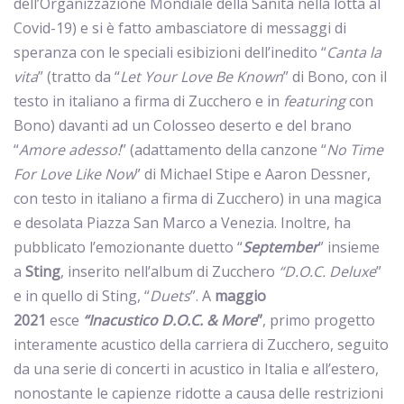
dell’Organizzazione Mondiale della Sanità nella lotta al
Covid-19) e si è fatto ambasciatore di messaggi di
speranza con le speciali esibizioni dell’inedito “
Canta la
vita
” (tratto da “
Let Your Love Be Known
” di Bono, con il
testo in italiano a firma di Zucchero e in
featuring
con
Bono) davanti ad un Colosseo deserto e del brano
“
Amore adesso!
” (adattamento della canzone “
No Time
For Love Like Now
” di Michael Stipe e Aaron Dessner,
con testo in italiano a firma di Zucchero) in una magica
e desolata Piazza San Marco a Venezia. Inoltre, ha
pubblicato l’emozionante duetto “
September
” insieme
a
Sting
, inserito nell’album di Zucchero
“D.O.C. Deluxe
”
e in quello di Sting, “
Duets
”. A
maggio
2021
esce
“Inacustico D.O.C. & More
”
, primo progetto
interamente acustico della carriera di Zucchero, seguito
da una serie di concerti in acustico in Italia e all’estero,
nonostante le capienze ridotte a causa delle restrizioni