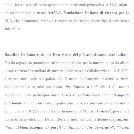
della ricerca scientifica su questa malattia neurodegenerativa. AISLA, infatti,
ha co-fondato e sostiene
AriSLA, Fondazione Italiana di ricerca per la
SLA
, che promuove, finanzia e coordina la ricerca scientifica d’eccellenza
sulla SLA.
Rosalino Cellamare
, in arte
Ron
,
è uno dei più amati cantautori italiani
.
Fin da ragazzino, manifesta un’innata passione per la musica, e fin da allora
la sua carriera è costellata di successi, esperienze e collaborazioni. Nel 1970,
a sedici anni, sale sul palco del Festival di Sanremo insieme a Nada,
conquistando il settimo posto con “
Pa’ diglielo a ma’
”. Nel 1971 suscita
attenzione la sua partecipazione al
Disco per l’estate
con il brano “
Il gigante
e la bambina
”, con un testo in parte censurato. La sua carriera come autore
comincia nel 1972, quando scrive la musica di “
Piazza Grande
”, presentata
poi a Sanremo da Lucio Dalla. Restano indimenticabili alcune sue canzoni:
“
Non abbiam bisogno di parole
”, “
Anima
”, “
Joe Temerario
”, “
Vorrei