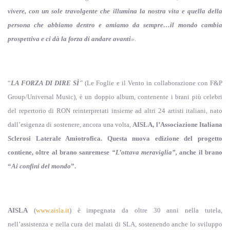
vivere, con un sole travolgente che illumina la nostra vita e quella della
persona che abbiamo dentro e amiamo da sempre…il mondo cambia
prospettiva e ci dà la forza di andare avanti
».
“
LA FORZA DI DIRE SÌ
”
(Le Foglie e il Vento in collaborazione con F&P
Group/Universal Music), è un doppio album, contenente i brani più celebri
del repertorio di RON reinterpretati insieme ad altri 24 artisti italiani, nato
dall’esigenza di sostenere, ancora una volta,
AISLA, l’Associazione Italiana
Sclerosi Laterale Amiotrofica. Questa nuova edizione del progetto
contiene, oltre al brano sanremese
“L’ottava meraviglia”,
anche il brano
“
Ai confini del mondo
”.
AISLA
(
www.aisla.it
) è impegnata da oltre 30 anni nella tutela,
nell’assistenza e nella cura dei malati di SLA, sostenendo anche lo sviluppo