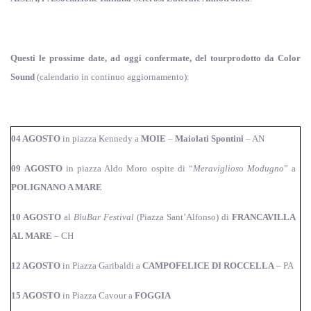
Questi le prossime date, ad oggi confermate, del tour
prodotto da Color
Sound
(calendario in continuo aggiornamento):
04 AGOSTO
in piazza Kennedy a
MOIE
–
Maiolati Spontini
– AN
09 AGOSTO
in piazza Aldo Moro ospite di “
Meraviglioso Modugno
” a
POLIGNANO A MARE
10 AGOSTO
al
BluBar Festival
(Piazza Sant’Alfonso) di
FRANCAVILLA
AL MARE
– CH
12 AGOSTO
in Piazza Garibaldi a
CAMPOFELICE DI ROCCELLA
– PA
15 AGOSTO
in Piazza Cavour a
FOGGIA