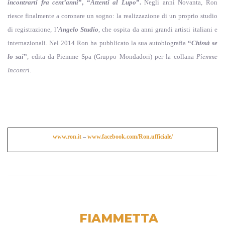
incontrarti fra cent’anni
”, “
Attenti al Lupo
”.
Negli anni Novanta, Ron
riesce finalmente a coronare un sogno: la realizzazione di un proprio studio
di registrazione, l’
Angelo Studio
, che ospita da anni grandi artisti italiani e
internazionali. Nel 2014 Ron ha pubblicato la sua autobiografia
“
Chissà se
lo sai
”
, edita da Piemme Spa (Gruppo Mondadori) per la collana
Piemme
Incontri
.
www.ron.it
–
www.facebook.com/Ron.ufficiale/
FIAMMETTA