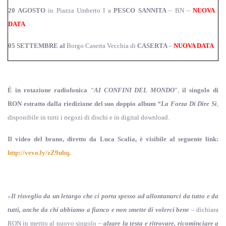
20 AGOSTO
in Piazza Umberto I a
PESCO SANNITA
– BN –
NUOVA
DATA
05 SETTEMBRE al
Borgo Caserta Vecchia di
CASERTA
–
NUOVA DATA
È in rotazione radiofonica
“
AI CONFINI DEL MONDO
”,
il singolo di
RON estratto dalla riedizione del suo doppio album
“La Forza Di Dire Sì
,
disponibile in tutti i negozi di dischi e in digital download.
Il video del brano, diretto da Luca Scalia, è visibile al seguente link:
http://vevo.ly/zZ9ubq
.
«
Il risveglio da un letargo che ci porta spesso ad allontanarci da tutto e da
tutti, anche da chi abbiamo a fianco e non smette di volerci bene
– dichiara
RON in merito al nuovo singolo –
alzare la testa e ritrovare, ricominciare a