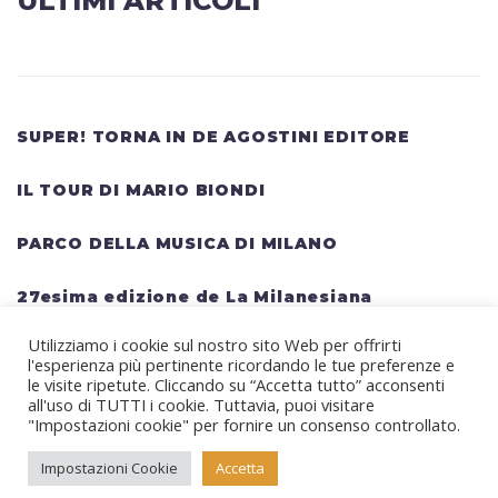
ULTIMI ARTICOLI
SUPER! TORNA IN DE AGOSTINI EDITORE
IL TOUR DI MARIO BIONDI
PARCO DELLA MUSICA DI MILANO
27esima edizione de La Milanesiana
Utilizziamo i cookie sul nostro sito Web per offrirti
HELLWATT FESTIVAL: una lineup gigantesca
l'esperienza più pertinente ricordando le tue preferenze e
per il festival estivo TRAVIS SCOTT, KANYE
le visite ripetute. Cliccando su “Accetta tutto” acconsenti
all'uso di TUTTI i cookie. Tuttavia, puoi visitare
WEST, SWEDISH HOUSE MAFIA, MARTIN
"Impostazioni cookie" per fornire un consenso controllato.
GARRIX, RITA ORA
Impostazioni Cookie
Accetta