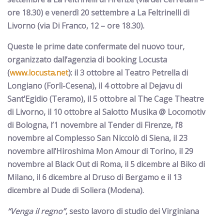
ore 18.30)
e venerdì 20 settembre a La Feltrinelli di
Livorno
(via Di Franco, 12 – ore 18.30).
Queste le prime date confermate del nuovo tour,
organizzato dall’agenzia di booking Locusta
(
www.locusta.net
): il
3 ottobre
al Teatro Petrella di
Longiano
(Forlì-Cesena), il
4 ottobre
al Dejavu di
Sant’Egidio
(Teramo), il
5 ottobre
al The Cage Theatre
di
Livorno
, il
10 ottobre
al Salotto Musika @ Locomotiv
di
Bologna
, l’
1 novembre
al Tender di
Firenze
, l’
8
novembre
al Complesso San Niccolò di Siena, il
23
novembre
all’Hiroshima Mon Amour di
Torino
, il
29
novembre
al Black Out di
Roma
, il
5 dicembre
al Biko di
Milano
, il
6 dicembre
al Druso di
Bergamo
e il
13
dicembre
al Dude di
Soliera
(Modena).
“Venga il regno”
, sesto lavoro di studio dei Virginiana