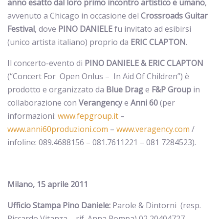
anno esatto dal loro primo incontro artistico e umano
,
avvenuto a Chicago in occasione del
Crossroads Guitar
Festival
, dove
PINO DANIELE
fu invitato ad esibirsi
(unico artista italiano) proprio da
ERIC CLAPTON
.
Il concerto-evento di
PINO DANIELE & ERIC CLAPTON
(“Concert For
Open Onlus –
In Aid Of Children”) è
prodotto e organizzato da
Blue Drag
e
F&P Group
in
collaborazione con
Verangency
e
Anni 60
(per
informazioni:
www.fepgroup.it
–
www.anni60produzioni.com
–
www.veragency.com
/
infoline: 089.4688156 – 081.7611221 – 081 7284523).
Milano, 15 aprile 2011
Ufficio Stampa Pino Daniele:
Parole & Dintorni
(resp.
Riccardo Vitanza – rif. Anna Pompa) 02 20404727