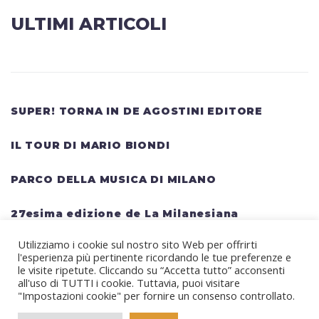
ULTIMI ARTICOLI
SUPER! TORNA IN DE AGOSTINI EDITORE
IL TOUR DI MARIO BIONDI
PARCO DELLA MUSICA DI MILANO
27esima edizione de La Milanesiana
Utilizziamo i cookie sul nostro sito Web per offrirti
HELLWATT FESTIVAL: una lineup gigantesca
l'esperienza più pertinente ricordando le tue preferenze e
per il festival estivo TRAVIS SCOTT, KANYE
le visite ripetute. Cliccando su “Accetta tutto” acconsenti
all'uso di TUTTI i cookie. Tuttavia, puoi visitare
WEST, SWEDISH HOUSE MAFIA, MARTIN
"Impostazioni cookie" per fornire un consenso controllato.
GARRIX, RITA ORA