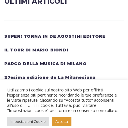
ULTIMI ARTICOLI
SUPER! TORNA IN DE AGOSTINI EDITORE
IL TOUR DI MARIO BIONDI
PARCO DELLA MUSICA DI MILANO
27esima edizione de La Milanesiana
Utilizziamo i cookie sul nostro sito Web per offrirti
HELLWATT FESTIVAL: una lineup gigantesca
l'esperienza più pertinente ricordando le tue preferenze e
per il festival estivo TRAVIS SCOTT, KANYE
le visite ripetute. Cliccando su “Accetta tutto” acconsenti
all'uso di TUTTI i cookie. Tuttavia, puoi visitare
WEST, SWEDISH HOUSE MAFIA, MARTIN
"Impostazioni cookie" per fornire un consenso controllato.
GARRIX, RITA ORA
Impostazioni Cookie
Accetta