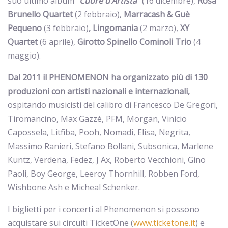
suo ultimo album “
Cuore d’Artista
” (16 dicembre),
Rosa
Brunello Quartet
(2 febbraio),
Marracash & Guè
Pequeno
(3 febbraio)
, Lingomania
(2 marzo),
XY
Quartet
(6 aprile),
Girotto Spinello Cominoli Trio
(4
maggio).
Dal 2011 il PHENOMENON ha organizzato più di 130
produzioni con artisti nazionali e internazionali,
ospitando musicisti del calibro di Francesco De Gregori,
Tiromancino, Max Gazzè, PFM, Morgan, Vinicio
Capossela, Litfiba, Pooh, Nomadi, Elisa, Negrita,
Massimo Ranieri, Stefano Bollani, Subsonica, Marlene
Kuntz, Verdena, Fedez, J Ax, Roberto Vecchioni, Gino
Paoli, Boy George, Leeroy Thornhill, Robben Ford,
Wishbone Ash e Micheal Schenker.
I biglietti per i concerti al Phenomenon si possono
acquistare sui circuiti TicketOne (
www.ticketone.it
) e