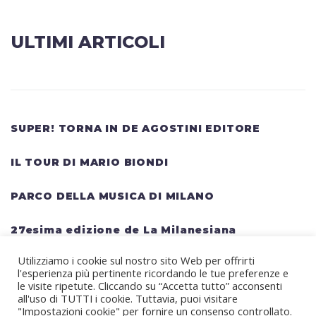
ULTIMI ARTICOLI
SUPER! TORNA IN DE AGOSTINI EDITORE
IL TOUR DI MARIO BIONDI
PARCO DELLA MUSICA DI MILANO
27esima edizione de La Milanesiana
Utilizziamo i cookie sul nostro sito Web per offrirti
HELLWATT FESTIVAL: una lineup gigantesca
l'esperienza più pertinente ricordando le tue preferenze e
per il festival estivo TRAVIS SCOTT, KANYE
le visite ripetute. Cliccando su “Accetta tutto” acconsenti
all'uso di TUTTI i cookie. Tuttavia, puoi visitare
WEST, SWEDISH HOUSE MAFIA, MARTIN
"Impostazioni cookie" per fornire un consenso controllato.