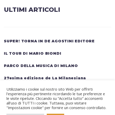
ULTIMI ARTICOLI
SUPER! TORNA IN DE AGOSTINI EDITORE
IL TOUR DI MARIO BIONDI
PARCO DELLA MUSICA DI MILANO
27esima edizione de La Milanesiana
Utilizziamo i cookie sul nostro sito Web per offrirti
HELLWATT FESTIVAL: una lineup gigantesca
l'esperienza più pertinente ricordando le tue preferenze e
per il festival estivo TRAVIS SCOTT, KANYE
le visite ripetute. Cliccando su “Accetta tutto” acconsenti
all'uso di TUTTI i cookie. Tuttavia, puoi visitare
WEST, SWEDISH HOUSE MAFIA, MARTIN
"Impostazioni cookie" per fornire un consenso controllato.
GARRIX, RITA ORA