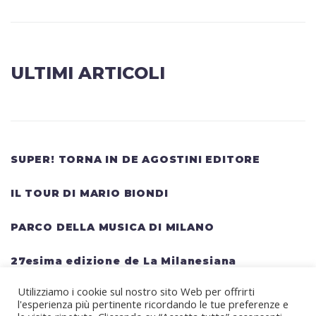
ULTIMI ARTICOLI
SUPER! TORNA IN DE AGOSTINI EDITORE
IL TOUR DI MARIO BIONDI
PARCO DELLA MUSICA DI MILANO
27esima edizione de La Milanesiana
Utilizziamo i cookie sul nostro sito Web per offrirti
HELLWATT FESTIVAL: una lineup gigantesca
l'esperienza più pertinente ricordando le tue preferenze e
per il festival estivo TRAVIS SCOTT, KANYE