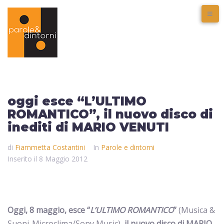
oggi esce “L’ULTIMO
ROMANTICO”, il nuovo disco di
inediti di MARIO VENUTI
di
Fiammetta Costantini
In
Parole e dintorni
Inserito il
8 Maggio 2012
Oggi, 8 maggio, esce “
L’ULTIMO ROMANTICO
”
(Musica &
Suoni-Microclima/Sony Music)
, il nuovo disco di MARIO