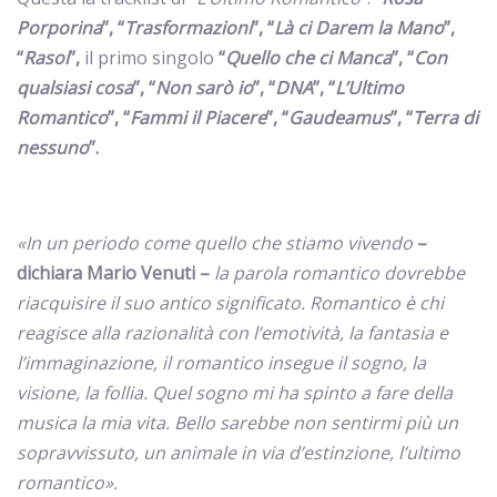
Porporina
”, “
Trasformazioni
”, “
Là ci Darem la Mano
”,
“
Rasoi
”,
il primo singolo
“
Quello che ci Manca
”, “
Con
qualsiasi cosa
”, “
Non sarò io
”, “
DNA
”, “
L’Ultimo
Romantico
”, “
Fammi il Piacere
”, “
Gaudeamus
”, “
Terra di
nessuno
”.
«
In un periodo come quello che stiamo vivendo
–
dichiara Mario Venuti –
la parola romantico dovrebbe
riacquisire il suo antico significato. Romantico è chi
reagisce alla razionalità con l’emotività, la fantasia e
l’immaginazione, il romantico insegue il sogno, la
visione, la follia. Quel sogno mi ha spinto a fare della
musica la mia vita. Bello sarebbe non sentirmi più un
sopravvissuto, un animale in via d’estinzione, l’ultimo
romantico
»
.