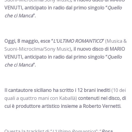
VENUTI, anticipato in radio dal primo singolo “
Quello
che ci Manca
”.
Oggi, 8 maggio, esce “
L’ULTIMO ROMANTICO
”
(Musica &
Suoni-Microclima/Sony Music)
, il nuovo disco di MARIO
VENUTI, anticipato in radio dal primo singolo “
Quello
che ci Manca
”.
Il cantautore siciliano ha scritto i 12 brani inediti
(10 dei
quali a quattro mani con Kaballà)
contenuti nel disco, di
cui è produttore artistico insieme a
Roberto Vernetti.
Questa la tracklist di “
L’Ultimo Romantico
”:
“
Rosa