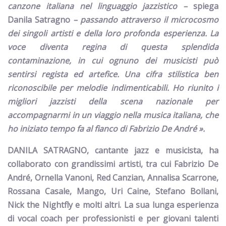
canzone italiana nel linguaggio jazzistico
–
spiega
Danila Satragno
–
passando attraverso il microcosmo
dei singoli artisti e della loro profonda esperienza. La
voce diventa regina di questa splendida
contaminazione, in cui ognuno dei musicisti può
sentirsi regista ed artefice. Una cifra stilistica ben
riconoscibile per melodie indimenticabili. Ho riunito i
migliori jazzisti della scena nazionale per
accompagnarmi in un viaggio nella musica italiana, che
ho iniziato tempo fa al fianco di Fabrizio De André ».
DANILA SATRAGNO
, cantante jazz e musicista, ha
collaborato con grandissimi artisti, tra cui
Fabrizio De
André
,
Ornella
Vanoni
,
Red Canzian
, Annalisa Scarrone,
Rossana Casale
,
Mango
,
Uri Caine
,
Stefano Bollani
,
Nick the Nightfly
e molti altri. La sua lunga esperienza
di vocal coach per professionisti e per giovani talenti