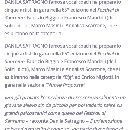
DANILA SATRAGNO famosa vocal coach ha preparato
cinque artisti in gara nella 65° edizione del
Festival di
Sanremo
: Fabrizio Biggio
e
Francesco Mandelli
(de I
Soliti Idioti),
Marco Masini
e
Annalisa Scarrone,
che si
esibiranno nella categoria
DANILA SATRAGNO famosa vocal coach ha preparato
cinque artisti in gara nella 65° edizione del
Festival di
Sanremo
: Fabrizio Biggio
e
Francesco Mandelli
(de I
Soliti Idioti),
Marco Masini
e
Annalisa Scarrone,
che si
esibiranno nella categoria
“Big”
,
ed
Enrico Nigiotti
,
in
gara nella sezione
“Nuove Proposte”
.
«
Ho già provato l’esperienza di crescere vocalmente un
giovane allievo sin da piccolo per poi vederlo salire su
grandi palcoscenici come quello del Festival di
Sanremo
– racconta Danila Satragno –
È un’emozione
unica ed ogni volta è come se una parte di me fosse al