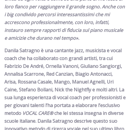
loro fianco per raggiungere il grande sogno. Anche con
i big condivido percorsi interessantissimi che mi
accrescono professionalmente, con loro, infatti,
instauro sempre rapporti di fiducia sul piano musicale
e amicizie che durano nel tempo
».
Danila Satragno
è una
cantante jazz, musicista e vocal
coach
che ha collaborato con grandi artisti
, tra cui
Fabrizio De André, Ornella Vanoni, Giuliano Sangiorgi,
Annalisa Scarrone, Red Canzian, Biagio Antonacci,
Arisa, Rossana Casale, Mango, Manuel Agnelli, Uri
Caine, Stefano Bollani, Nick the Nightfly e molti altri. La
sua lunga esperienza di vocal coach per professionisti e
per giovani talenti l’ha portata a elaborare l’esclusivo
metodo
VOCAL CARE®
che lei stessa insegna in diverse
scuole italiane. Danila Satragno
descrive questo suo
innovativo metodo di ricerca vocale nel suo ultimo
libro