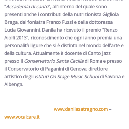
“
Accademia di canto
”
, a
ll’interno del quale sono
presenti anche i contributi della nutrizionista
Gigliola
Braga
, del foniatra
Franco Fussi
e della dottoressa
Lucia Giovannini
.
Danila ha ricevuto il
premio “Renzo
Aiolfi 2013”
, riconoscimento che ogni anno premia una
personalità ligure che si è distinta nel mondo dell’arte e
della cultura. Attualmente è docente di Canto Jazz
presso il
Conservatorio Santa Cecilia
di Roma e presso
il Conservatorio di Paganini di Genova; direttore
artistico degli
Istituti
On Stage Music School
di Savona e
Albenga.
www.danilasatragno.com
–
www.vocalcare.it