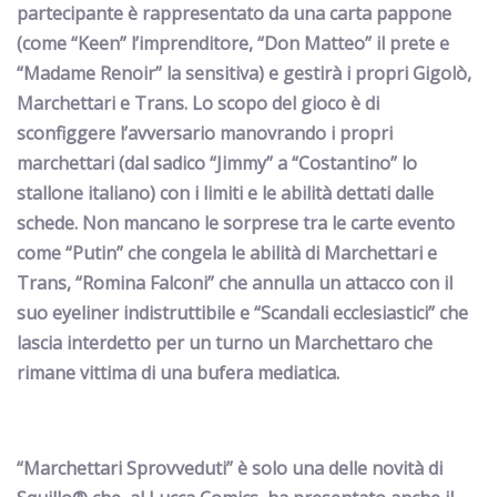
partecipante è rappresentato da una carta pappone
(come “
Keen
” l’imprenditore, “
Don Matteo
” il prete e
“
Madame Renoir
” la sensitiva) e gestirà i propri Gigolò,
Marchettari e Trans. Lo scopo del gioco è di
sconfiggere l’avversario manovrando i propri
marchettari (dal sadico “
Jimmy
” a “
Costantino
” lo
stallone italiano) con i limiti e le abilità dettati dalle
schede. Non mancano le sorprese tra le carte evento
come “
Putin
” che congela le abilità di Marchettari e
Trans, “
Romina Falconi
” che annulla un attacco con il
suo eyeliner indistruttibile e “
Scandali ecclesiastic
i” che
lascia interdetto per un turno un Marchettaro che
rimane vittima di una bufera mediatica.
“Marchettari Sprovveduti” è solo una delle novità di