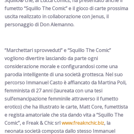
Squillo® che, al Lucca Comics, ha presentato anche il
fumetto “Squillo The Comic” e il gioco di carte prossima
uscita realizzato in collaborazione con Jenus, il
personaggio di Don Alemanno.
“Marchettari sprovveduti” e “Squillo The Comic”
vogliono divertire
lasciando da parte ogni
considerazione morale e configurandosi come una
parodia intelligente di una società grottesca
.
Nel suo
percorso Immanuel Casto è affiancato da Martina Poli,
femminista di 27 anni (laureata con una tesi
sull’emancipazione femminile attraverso il fumetto
erotico) che ha illustrato le carte,
Matt Core
, fumettista
e regista amatoriale che sta dando vita a “Squillo The
Comic”,
e Freak & Chic srl
www.freaknchic.biz
,
la
neonata società composta dallo stesso Immanuel