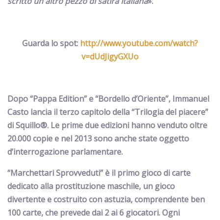
scritto un altro pezzo di satira italiana
».
Guarda lo spot:
http://www.youtube.com/watch?
v=dUdJigyGXUo
Dopo
“Pappa Edition”
e
“Bordello d’Oriente”
,
Immanuel
Casto lancia il terzo capitolo della “Trilogia del piacere”
di Squillo
®
.
Le prime due edizioni hanno venduto
oltre
20.000
copie e nel 2013 sono anche state oggetto
d’interrogazione parlamentare.
“Marchettari Sprovveduti” è il primo gioco di carte
dedicato alla prostituzione maschile,
un gioco
divertente e costruito con astuzia, comprendente
ben
100 carte
, che prevede
dai 2 ai 6 giocatori
. Ogni