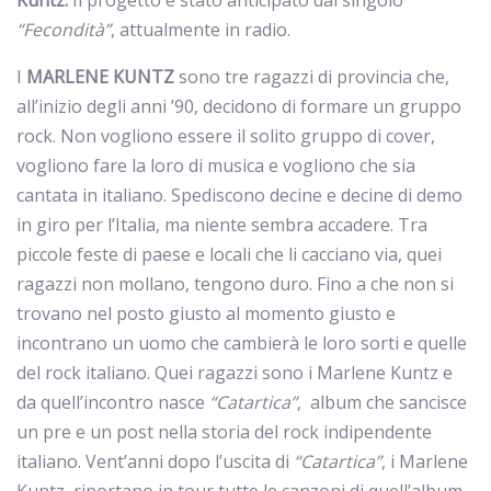
Kuntz.
Il progetto è stato anticipato dal singolo
“Fecondità”
, attualmente in radio.
I
MARLENE KUNTZ
sono
tre ragazzi di provincia che,
all’inizio degli anni ’90, decidono di formare un gruppo
rock. Non vogliono essere il solito gruppo di cover,
vogliono fare la loro di musica e vogliono che sia
cantata in italiano. Spediscono decine e decine di demo
in giro per l’Italia, ma niente sembra accadere. Tra
piccole feste di paese e locali che li cacciano via, quei
ragazzi non mollano, tengono duro. Fino a che non si
trovano nel posto giusto al momento giusto e
incontrano un uomo che cambierà le loro sorti e quelle
del rock italiano. Quei ragazzi sono i Marlene Kuntz e
da quell’incontro nasce
“Catartica”
, album che sancisce
un pre e un post nella storia del rock indipendente
italiano. Vent’anni dopo l’uscita di
“Catartica”
, i Marlene