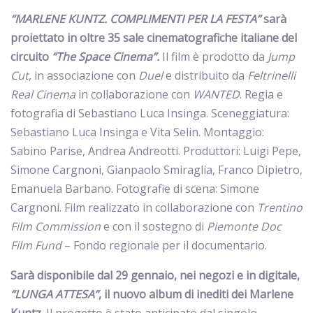
“MARLENE KUNTZ. COMPLIMENTI PER LA FESTA”
sarà
proiettato in oltre 35 sale cinematografiche italiane
del
circuito
“The Space Cinema”.
Il film è prodotto da
Jump
Cut
, in associazione con
Duel
e distribuito da
Feltrinelli
Real Cinema
in collaborazione con
WANTED
. Regia e
fotografia di Sebastiano Luca Insinga. Sceneggiatura:
Sebastiano Luca Insinga e Vita Selin. Montaggio:
Sabino Parise, Andrea Andreotti. Produttori: Luigi Pepe,
Simone Cargnoni, Gianpaolo Smiraglia, Franco Dipietro,
Emanuela Barbano. Fotografie di scena: Simone
Cargnoni. Film realizzato in collaborazione con
Trentino
Film Commission
e con il sostegno di
Piemonte Doc
Film Fund
– Fondo regionale per il documentario.
Sarà disponibile dal 29 gennaio, nei negozi e in digitale,
“LUNGA ATTESA”
, il nuovo album di inediti dei Marlene