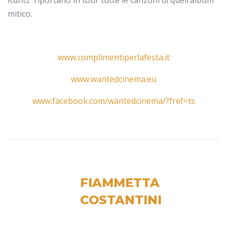
Kuntz riportano in tour tutte le canzoni di quell’album
mitico.
www.complimentiperlafesta.it
www.wantedcinema.eu
www.facebook.com/wantedcinema/?fref=ts
FIAMMETTA
COSTANTINI