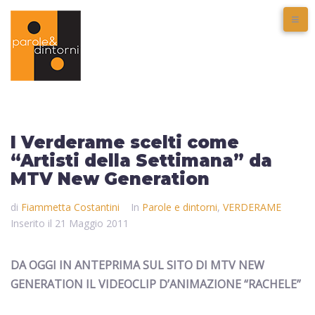
I Verderame scelti come
“Artisti della Settimana” da
MTV New Generation
di
Fiammetta Costantini
In
Parole e dintorni
,
VERDERAME
Inserito il
21 Maggio 2011
DA OGGI IN ANTEPRIMA SUL SITO DI MTV NEW
GENERATION IL VIDEOCLIP D’ANIMAZIONE “RACHELE”