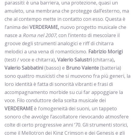
parassiti: è una barriera, una protezione, quasi un
amuleto, una membrana che protegge dall’esterno, ma
che al contempo mette in contatto con esso. Questa è
l’anima dei
VERDERAME,
nuovo progetto musicale che
nasce a
Roma nel 2007
, con l’intento di mescolare il
groove degli strumenti analogici e riff di chitarra
melodici a una vena di romanticismo.
Fabrizio Morigi
(testi / voce e chitarra)
, Valerio Salustri
(chitarra)
,
Valerio Sabbatini
(basso) e
Bruno Valente
(batteria)
sono quattro musicisti che si muovono fra più generi, la
loro identità è fatta di sonorità vibranti e frasi di
accompagnamento morbide su cui far appoggiare la
voce. Filo conduttore della scelta musicale dei
VERDERAME
è l’omogeneità dei suoni, un tappeto
sonoro che avvolge l’ascoltatore rievocando atmosfere
colte di certo progressive anni ‘70. Gli strumenti storici,
come il Mellotron dei King Crimson e dei Genesis e gli