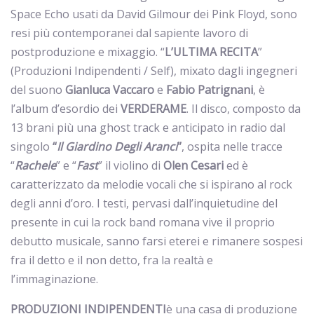
Space Echo usati da David Gilmour dei Pink Floyd, sono
resi più contemporanei dal sapiente lavoro di
postproduzione e mixaggio. “
L’ULTIMA RECITA
”
(Produzioni Indipendenti / Self), mixato dagli ingegneri
del suono
Gianluca Vaccaro
e
Fabio Patrignani
, è
l’album d’esordio dei
VERDERAME
. Il disco, composto da
13 brani più una ghost track e anticipato in radio dal
singolo
“
Il Giardino Degli Aranci
”
, ospita nelle tracce
“
Rachele
” e “
Fast
” il violino di
Olen Cesari
ed è
caratterizzato da melodie vocali che si ispirano al rock
degli anni d’oro. I testi, pervasi dall’inquietudine del
presente in cui la rock band romana vive il proprio
debutto musicale, sanno farsi eterei e rimanere sospesi
fra il detto e il non detto, fra la realtà e
l’immaginazione.
PRODUZIONI INDIPENDENTI
è una casa di produzione