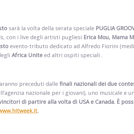
sto
sarà la volta della serata speciale
PUGLIA GROOV
, con i live degli artisti pugliesi
Erica Mou, Mama M
osto
evento-tributo dedicato ad Alfredo Fiorini (med
degli
Africa Unite
ed altri ospiti speciali .
saranno preceduti dalle
finali nazionali dei
due
conte
ll’agenzia nazionale per i giovani), uno musicale e u
ncitori di partire alla volta di USA e Canada. È poss
www.hitweek.it
.