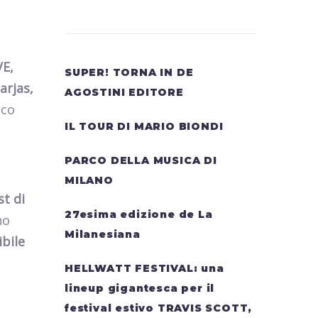
E,
SUPER! TORNA IN DE
arjas,
AGOSTINI EDITORE
ico
IL TOUR DI MARIO BIONDI
PARCO DELLA MUSICA DI
MILANO
st di
27esima edizione de La
no
Milanesiana
ibile
HELLWATT FESTIVAL: una
lineup gigantesca per il
festival estivo TRAVIS SCOTT,