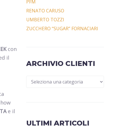
PFM
RENATO CARUSO
UMBERTO TOZZI
ZUCCHERO “SUGAR” FORNACIARI
EEK
con
d il
ARCHIVIO CLIENTI
ca
show
ITA
e il
ULTIMI ARTICOLI