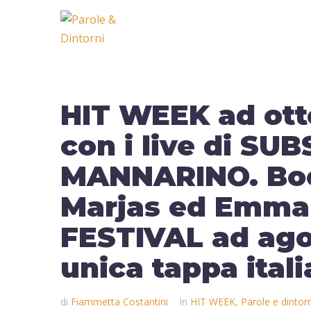
HIT WEEK ad ott
con i live di S
MANNARINO. Bo
Marjas ed Emma
FESTIVAL ad agos
unica tappa itali
di
Fiammetta Costantini
In
HIT WEEK
,
Parole e dintorn