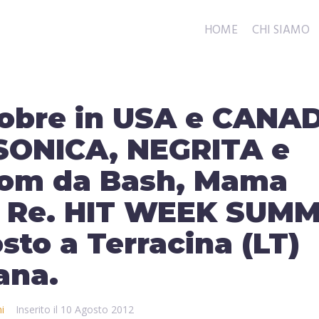
HOME
CHI SIAMO
obre in USA e CANA
UBSONICA, NEGRITA e
om da Bash, Mama
 Re. HIT WEEK SUM
to a Terracina (LT)
ana.
i
Inserito il
10 Agosto 2012