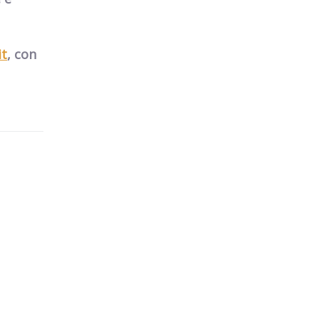
it
, con