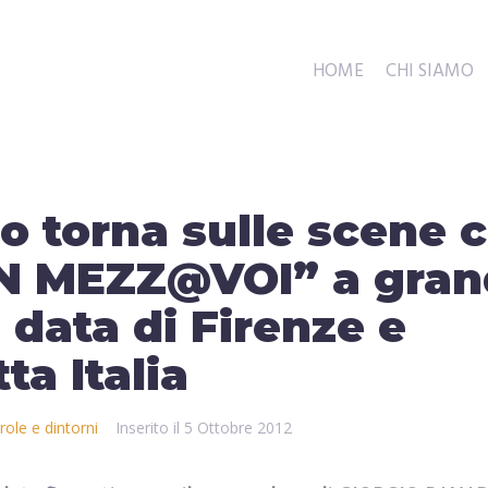
HOME
CHI SIAMO
lo torna sulle scene 
IN MEZZ@VOI” a gra
a data di Firenze e
ta Italia
role e dintorni
Inserito il
5 Ottobre 2012