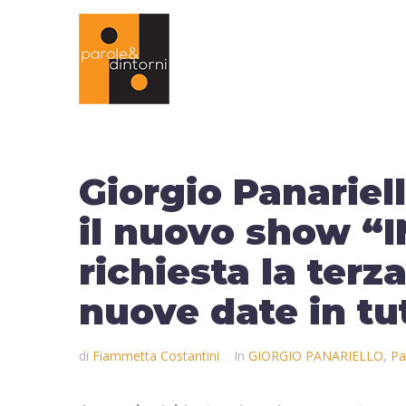
Giorgio Panariel
il nuovo show “
richiesta la terz
nuove date in tut
di
Fiammetta Costantini
In
GIORGIO PANARIELLO
,
Pa