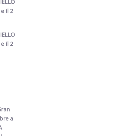
RIELLO
 il 2
RIELLO
 il 2
Gran
bre a
A