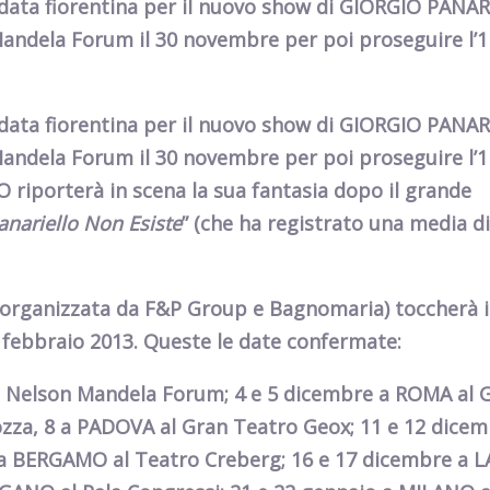
a data fiorentina per il nuovo show di GIORGIO PANA
ndela Forum il 30 novembre per poi proseguire l’1 e
a data fiorentina per il nuovo show di GIORGIO PANA
ndela Forum il 30 novembre per poi proseguire l’1 e
LO
riporterà in scena la sua fantasia dopo il grande
anariello Non Esiste
”
(che ha registrato una media di
e organizzata da F&P Group e Bagnomaria)
toccherà
i
 a febbraio 2013. Queste le date confermate:
 Nelson Mandela Forum;
4
e
5 dicembre
a
ROMA
al 
ozza,
8
a
PADOVA
al Gran Teatro Geox;
11
e
12
dicem
a
BERGAMO
al Teatro Creberg;
16
e
17 dicembre
a
L