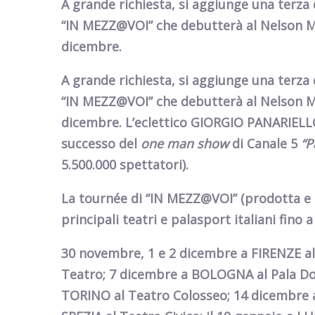
A grande richiesta, si aggiunge una terz
“IN MEZZ@VOI” che debutterà al Nelson Ma
dicembre.
A grande richiesta, si aggiunge una terz
“IN MEZZ@VOI” che debutterà al Nelson Ma
dicembre. L’eclettico GIORGIO PANARIEL
successo del
one man show
di
Canale 5
“P
5.500.000 spettatori).
La tournée
di
“
IN MEZZ@VOI
” (prodotta 
principali teatri e palasport italiani fino
30 novembre,
1 e 2 dicembre
a
FIRENZE
al
Teatro;
7 dicembre
a
BOLOGNA
al Pala D
TORINO
al Teatro Colosseo;
14 dicembre