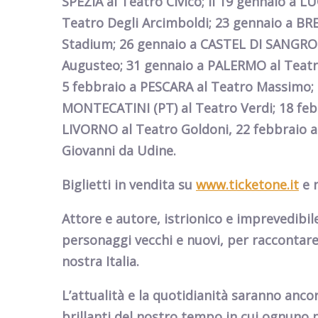
SPEZIA
al Teatro Civico; il
19
gennaio
a
LU
Teatro Degli Arcimboldi;
23 gennaio
a
BRE
Stadium;
26 gennaio
a
CASTEL DI SANGRO
Augusteo;
31 gennaio
a
PALERMO
al Teat
5 febbraio
a
PESCARA
al Teatro Massimo;
MONTECATINI (PT)
al Teatro Verdi;
18 feb
LIVORNO
al Teatro Goldoni,
22 febbraio
Giovanni da Udine.
Biglietti in vendita su
www.ticketone.it
e n
Attore e autore, istrionico e imprevedibil
personaggi vecchi e nuovi, per raccontare c
nostra Italia.
L’attualità e la quotidianità saranno anco
brillanti del nostro tempo in cui ognuno p