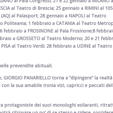
GANO
al Pala Congressi;
21
e
22 gennaio
a
MILANO
a
SCIA
al Teatro di Brescia;
25 gennaio
a
RIMINI
al 105
 (AQ)
al
Palasport
; 28 gennaio
a
NAPOLI
al Teatro
ro Politeama;
1 febbraio
a
CATANIA
al Teatro Metrop
6 febbraio
a
FROSINONE
al Pala Frosinone;
8 febbra
braio
a
GROSSETO
al Teatro Moderno;
20 e 21 febb
a
PISA
al Teatro Verdi;
28 febbraio
a
UDINE
al Teatro
elle prevendite abituali.
e,
GIORGIO PANARIELLO
torna a “dipingere” la realtà
on la sua amabile ironia vizi, capricci e peccati del
ra protagoniste dei suoi monologhi esilaranti, ritrat
otrà ritrovare un po’ di se stesso e ridere, sorridere