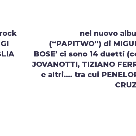
 rock
nel nuovo alb
GGI
(“PAPITWO”) di MIGU
GLIA
BOSE’ ci sono 14 duetti (
JOVANOTTI, TIZIANO FER
e altri…. tra cui PENELO
CRUZ!