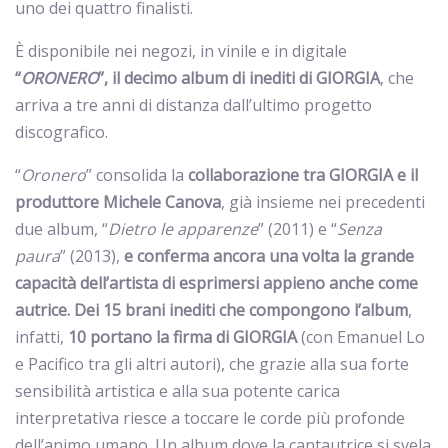
uno dei quattro finalisti.
È disponibile nei negozi, in vinile e in digitale
“
ORONERO
”, il decimo album di inediti di GIORGIA
, che
arriva a tre anni di distanza dall’ultimo progetto
discografico.
“
Oronero
” consolida la
collaborazione
tra GIORGIA e il
produttore Michele Canova
, già insieme nei precedenti
due album, “
Dietro le apparenze
” (2011) e “
Senza
paura
” (2013),
e conferma ancora una volta la grande
capacità dell’artista di esprimersi appieno anche come
autrice.
Dei 15 brani inediti che compongono l’album
,
infatti,
10 portano la firma di GIORGIA
(con Emanuel Lo
e Pacifico tra gli altri autori), che grazie alla sua forte
sensibilità artistica e alla sua potente carica
interpretativa riesce a toccare le corde più profonde
dell’animo umano. Un album dove la cantautrice si svela