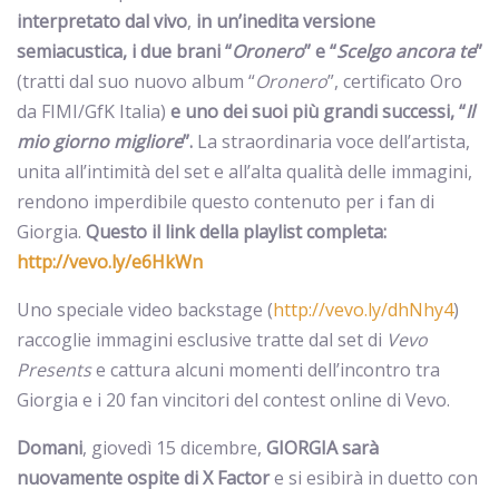
interpretato dal vivo
,
in un’inedita versione
semiacustica, i due brani “
Oronero
” e “
Scelgo ancora te
”
(tratti dal suo nuovo album “
Oronero
”, certificato Oro
da FIMI/GfK Italia)
e uno dei suoi più grandi successi, “
Il
mio giorno migliore
”.
La straordinaria voce dell’artista,
unita all’intimità del set e all’alta qualità delle immagini,
rendono imperdibile questo contenuto per i fan di
Giorgia.
Questo il link della playlist completa:
http://vevo.ly/e6HkWn
Uno speciale video backstage (
http://vevo.ly/dhNhy4
)
raccoglie immagini esclusive tratte dal set di
Vevo
Presents
e cattura alcuni momenti dell’incontro tra
Giorgia e i 20 fan vincitori del contest online di Vevo.
Domani
, giovedì 15 dicembre,
GIORGIA sarà
nuovamente ospite di X Factor
e si esibirà in duetto con