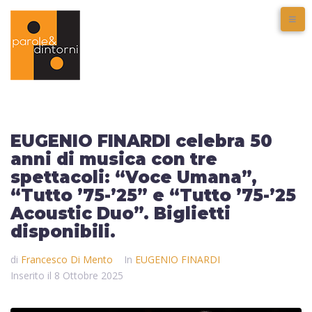
EUGENIO FINARDI celebra 50
anni di musica con tre
spettacoli: “Voce Umana”,
“Tutto ’75-’25” e “Tutto ’75-’25
Acoustic Duo”. Biglietti
disponibili.
di
Francesco Di Mento
In
EUGENIO FINARDI
Inserito il
8 Ottobre 2025