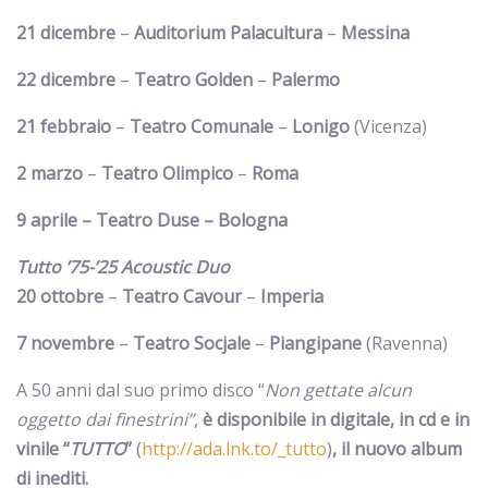
21 dicembre
–
Auditorium Palacultura
–
Messina
22 dicembre
–
Teatro Golden
–
Palermo
21 febbraio
–
Teatro Comunale
–
Lonigo
(Vicenza)
2 marzo
–
Teatro Olimpico
–
Roma
9 aprile – Teatro Duse – Bologna
Tutto ’75-’25 Acoustic Duo
20 ottobre
–
Teatro Cavour
–
Imperia
7 novembre
–
Teatro Socjale
–
Piangipane
(Ravenna)
A 50 anni dal suo primo disco “
Non gettate alcun
oggetto dai finestrini”
,
è disponibile in digitale, in cd e in
vinile “
TUTTO
”
(
http://ada.lnk.to/_tutto
)
, il nuovo album
di inediti.