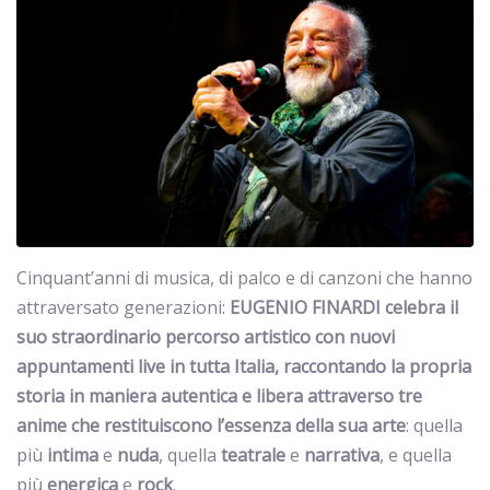
Cinquant’anni di musica, di palco e di canzoni che hanno
attraversato generazioni:
EUGENIO FINARDI
celebra il
suo straordinario percorso artistico con nuovi
appuntamenti live in tutta Italia, raccontando la propria
storia in maniera autentica e libera attraverso tre
anime che restituiscono l’essenza della sua arte
: quella
più
intima
e
nuda
, quella
teatrale
e
narrativa
, e quella
più
energica
e
rock
.