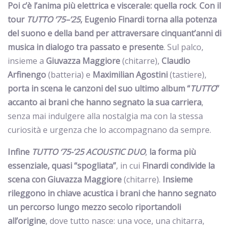
Poi c’è l’anima più elettrica e viscerale: quella rock
.
Con il
tour
TUTTO ’75–’25
, Eugenio Finardi torna alla potenza
del suono e della band per attraversare cinquant’anni di
musica in dialogo tra passato e presente
. Sul palco,
insieme a
Giuvazza
Maggiore
(chitarre),
Claudio
Arfinengo
(batteria) e
Maximilian
Agostini
(tastiere),
porta in scena le canzoni del suo ultimo album “
TUTTO
”
accanto ai brani che hanno segnato la sua carriera
,
senza mai indulgere alla nostalgia ma con la stessa
curiosità e urgenza che lo accompagnano da sempre.
Infine
TUTTO ‘75-’25 ACOUSTIC DUO
,
la forma più
essenziale, quasi “spogliata”
, in cui
Finardi condivide la
scena con Giuvazza Maggiore
(chitarre).
Insieme
rileggono in chiave acustica i brani che hanno segnato
un percorso lungo mezzo secolo
riportandoli
all’origine
, dove tutto nasce: una voce, una chitarra,