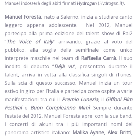
Manuel indosserà degli abiti firmati
Hydrogen
(
Hydrogen.it)
.
Manuel Foresta
, nato a Salerno, inizia a studiare canto
leggero appena adolescente. Nel 2012, Manuel
partecipa alla prima edizione del talent show di Rai2
“
The Voice of Italy
” arrivando, grazie al voto del
pubblico, alla soglia della semifinale come unico
interprete maschile nel team di
Raffaella Carrà
. Il suo
inedito di debutto “
Déjà vu
”, presentato durante il
talent, arriva in vetta alla classifica singoli di iTunes.
Sulla scia di questo successo, Manuel inizia un tour
estivo in giro per l’Italia e partecipa come ospite a varie
manifestazioni tra cui il
Premio Lunezia
, il
Giffoni Film
Festival
e
Buon Compleanno Mimì
. Sempre durante
l’estate del 2012, Manuel Foresta apre, con la sua band,
i concerti di alcuni tra i più importanti nomi del
panorama artistico italiano:
Malika Ayane
,
Alex Britti
,