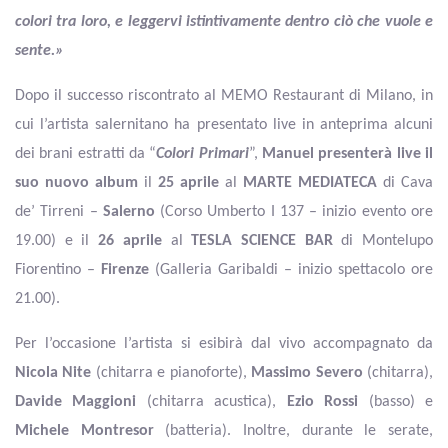
colori tra loro, e leggervi istintivamente dentro ciò che vuole e
sente.»
Dopo il successo riscontrato al MEMO Restaurant di Milano, in
cui l’artista salernitano ha presentato live in anteprima alcuni
dei brani estratti da “
Colori Primari
”,
Manuel presenterà live il
suo nuovo album
il
25 aprile
al
MARTE MEDIATECA
di Cava
de’ Tirreni –
Salerno
(Corso Umberto I 137 – inizio evento ore
19.00) e il
26 aprile
al
TESLA SCIENCE BAR
di Montelupo
Fiorentino –
Firenze
(Galleria Garibaldi – inizio spettacolo ore
21.00).
Per l’occasione l’artista si esibirà dal vivo accompagnato da
Nicola Nite
(chitarra e pianoforte),
Massimo Severo
(chitarra),
Davide Maggioni
(chitarra acustica),
Ezio Rossi
(basso) e
Michele Montresor
(batteria). Inoltre, durante le serate,